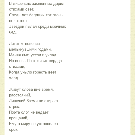
В лишеньях жизненных дарил
стихами свет.
Средь лет бегущих тот огонь
не стынет
Звездой пылая среди мрачных
бед.
Летят мгновения
мелькнувшими годами,
Меняя быт, устои и уклад.
Но вновь Поэт живит сердца
стихами,
Когда уныло горесть веет
хлад.
Живут слова вне время,
расстояний,
Лишений бремя не стирает
строк.
Поэта слог не ведает
прощаний,
Ему в миру не установлен
срок.