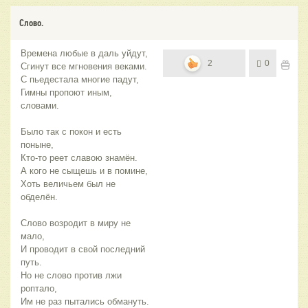
Слово.
Времена любые в даль уйдут,
2
0
Сгинут все мгновения веками.
С пьедестала многие падут,
Гимны пропоют иным,
словами.
Было так с покон и есть
поныне,
Кто-то реет славою знамён.
А кого не сыщешь и в помине,
Хоть величьем был не
обделён.
Слово возродит в миру не
мало,
И проводит в свой последний
путь.
Но не слово против лжи
роптало,
Им не раз пытались обмануть.