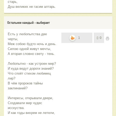
старь,
Душ великих не гасим алтарь.
Остальное каждый - выбирает
Есть у любопытства две
1
0
черты,
Меж собою будто ночь и день.
Силою одной живут мечты,
А вторая словно свету - тень.
Любопытно - как устроен мир?
И куда ведут дороги знаний?
Что споёт стихом любимец
лир?
В чём пророков тайны
заклинаний?
Интересы, открывали двери,
Создавали мир чудес
исскуства.
И как годы вихрем не летели,