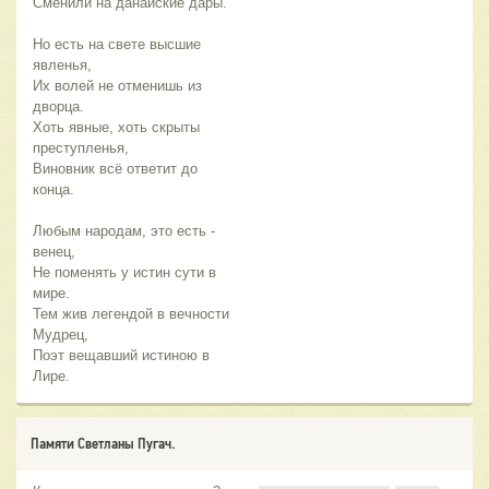
Сменили на данайские дары.
Но есть на свете высшие
явленья,
Их волей не отменишь из
дворца.
Хоть явные, хоть скрыты
преступленья,
Виновник всё ответит до
конца.
Любым народам, это есть -
венец,
Не поменять у истин сути в
мире.
Тем жив легендой в вечности
Мудрец,
Поэт вещавший истиною в
Лире.
Памяти Светланы Пугач.