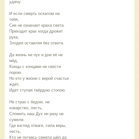
удачу.
И если смерть оскалом на
тебя,
Сие не означает краха света.
Приходит крах когда дрожит
рука,
Злодея оставляя без ответа.
Да жизнь ни пух и дни её не
мёд,
Концы с концами не свести
порою.
Но кто у жизни с верой счастье
ждёт,
Идёт ступая твёрдою стопою.
Не страх с бедою, не
коварство, лесть,
Сломить наш Дух ни разу не
сумели.
Где взгляд отваги, сила веры,
честь,
Кто не пугаясь смерти шёл до