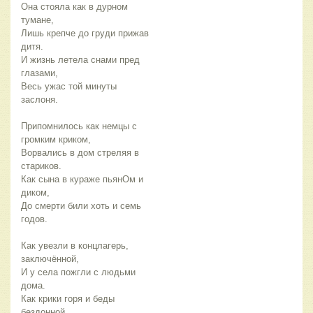
Она стояла как в дурном
тумане,
Лишь крепче до груди прижав
дитя.
И жизнь летела снами пред
глазами,
Весь ужас той минуты
заслоня.
Припомнилось как немцы с
громким криком,
Ворвались в дом стреляя в
стариков.
Как сына в кураже пьянОм и
диком,
До смерти били хоть и семь
годов.
Как увезли в концлагерь,
заключённой,
И у села пожгли с людьми
дома.
Как крики горя и беды
бездонной,