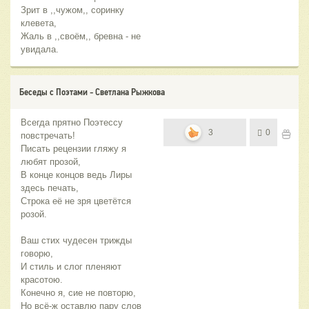
Зрит в ,,чужом,, соринку
клевета,
Жаль в ,,своём,, бревна - не
увидала.
Беседы с Поэтами - Светлана Рыжкова
Всегда прятно Поэтессу
3
0
повстречать!
Писать рецензии гляжу я
любят прозой,
В конце концов ведь Лиры
здесь печать,
Строка её не зря цветётся
розой.
Ваш стих чудесен трижды
говорю,
И стиль и слог пленяют
красотою.
Конечно я, сие не повторю,
Но всё-ж оставлю пару слов