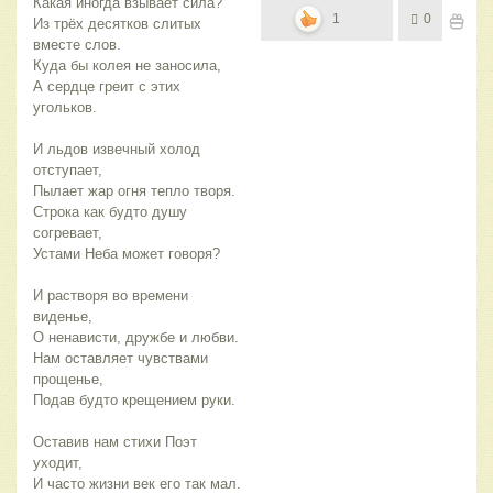
Какая иногда взывает сила?
1
0
Из трёх десятков слитых
вместе слов.
Куда бы колея не заносила,
А сердце греит с этих
угольков.
И льдов извечный холод
отступает,
Пылает жар огня тепло творя.
Строка как будто душу
согревает,
Устами Неба может говоря?
И растворя во времени
виденье,
О ненависти, дружбе и любви.
Нам оставляет чувствами
прощенье,
Подав будто крещением руки.
Оставив нам стихи Поэт
уходит,
И часто жизни век его так мал.