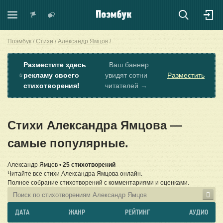
Поэмбук
Стихи
Александр Ямцов
Разместите здесь
Ваш баннер
⭐
рекламу своего
увидят сотни
Разместить
стихотворения!
читателей →
Стихи Александра Ямцова —
самые популярные.
Александр Ямцов •
25 стихотворений
Читайте все стихи Александра Ямцова онлайн.
Полное собрание стихотворений с комментариями и оценками.
ДАТА
ЖАНР
РЕЙТИНГ
АУДИО