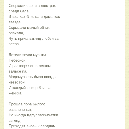
Сверкали свечи в люстрах
среди бала,
В шелках блистали дамы как
звезда.
Скрывали милый облик
опахала,
Чуть пряча взгляд любви за
веера.
Летели звуки музыки
Небесной,
И растворяясь в легком
вальсе па.
Мадемуазель была всегда
невестой,
И каждый юнкер был за
жениха.
Прошла пора былого
развлеченья,
Но иногда вдруг заприметив
взгляд.
Приходят вновь к сердцам