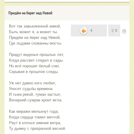
Придём на берег над Невой
Вот так завьюженной зимой,
4
0
Быть может я, а может ты.
Придём на берег над Невой,
Где льдами скованны мосты.
Придут виденья прошлых лет,
Когда рассвет глядел в сады.
Но всё порошит белый снег,
Скрывая в прошлое следы.
Уж нет давно кого любил,
Уносят судьбы времена.
И тьма рекой, туман застыл,
Вечерний сумрак кроит мгла.
Как миражи мелькнут года,
Когда сердца томил мечтой.
Рвут в клочья зимние ветра,
Ту дымку с призрачной весной.