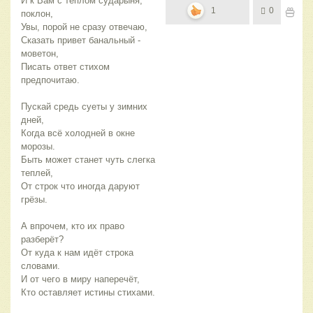
И к Вам с теплом сударыня,
1
0
поклон,
Увы, порой не сразу отвечаю,
Сказать привет банальный -
моветон,
Писать ответ стихом
предпочитаю.
Пускай средь суеты у зимних
дней,
Когда всё холодней в окне
морозы.
Быть может станет чуть слегка
теплей,
От строк что иногда даруют
грёзы.
А впрочем, кто их право
разберёт?
От куда к нам идёт строка
словами.
И от чего в миру наперечёт,
Кто оставляет истины стихами.