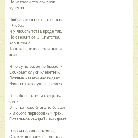
Не истлели тех пожаров
чувства.
Любознательность, от слова
,,Любо,,
И у любопытства вроде так.
Но свербит от ,, ...пытства,,
зло и грубо,
Толь копытства, толи пытки
знак.
И по сути, разве не бывает?
Собирает слухи клеветник.
Ложные наветы насаждает,
Излогает как судья - вердикт.
В любо-пытстве и ехидства
смех,
В пытке тоже блага не бывает.
У любого первородный грех,
Остальное каждый - выбирает.
Говоря народная молва,
О таких пословицы слогала.