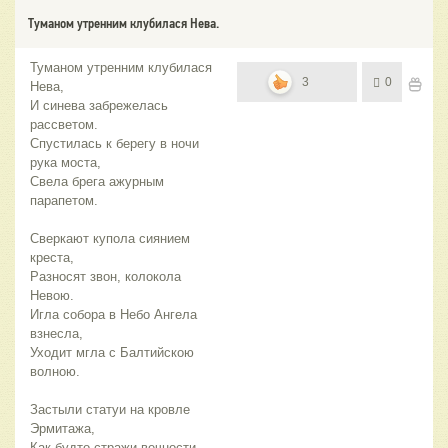
Туманом утренним клубилася Нева.
Туманом утренним клубилася
3
0
Нева,
И синева забрежелась
рассветом.
Спустилась к берегу в ночи
рука моста,
Свела брега ажурным
парапетом.
Сверкают купола сиянием
креста,
Разносят звон, колокола
Невою.
Игла собора в Небо Ангела
взнесла,
Уходит мгла с Балтийскою
волною.
Застыли статуи на кровле
Эрмитажа,
Как будто стражи вечности