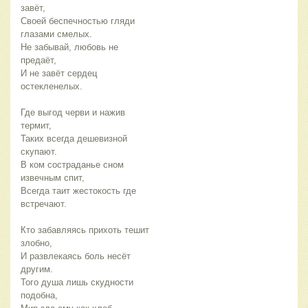
завёт,
Своей беспечностью гляди
глазами смелых.
Не забывай, любовь не
предаёт,
И не завёт сердец
остекленелых.
Где выгод черви и нажив
термит,
Таких всегда дешевизной
скупают.
В ком состраданье сном
извечным спит,
Всегда таит жестокость где
встречают.
Кто забавляясь прихоть тешит
злобно,
И развлекаясь боль несёт
другим.
Того душа лишь скудности
подобна,