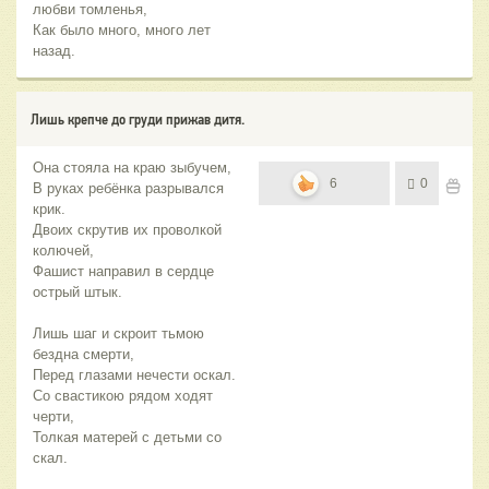
любви томленья,
Как было много, много лет
назад.
Лишь крепче до груди прижав дитя.
Она стояла на краю зыбучем,
6
0
В руках ребёнка разрывался
крик.
Двоих скрутив их проволкой
колючей,
Фашист направил в сердце
острый штык.
Лишь шаг и скроит тьмою
бездна смерти,
Перед глазами нечести оскал.
Со свастикою рядом ходят
черти,
Толкая матерей с детьми со
скал.