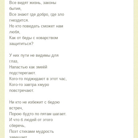
Все видят жизнь, законы
бытия,
Все знают где добро, где зло
гнездится.
Но кто поведать сможет нам
любя,
Как от беды с коварством
защититься?
У них пути не видимы для
глаз,
Напастью как змеёй
подстерегают.
Кого-то поджидают в этот час,
Кого-то завтра хмуро
повстречают.
Ни кто не избежит с бедою
встреч,
Порою будто по пятам шагает.
И что б людей от этого
сберечь,
Поэт стихами мудрость
завещает.