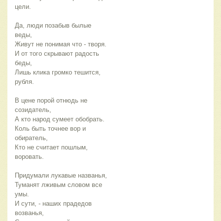
цели.
Да, люди позабыв былые
веды,
Живут не понимая что - творя.
И от того скрывают радость
беды,
Лишь клика громко тешится,
рубля.
В цене порой отнюдь не
созидатель,
А кто народ сумеет обобрать.
Коль быть точнее вор и
обиратель,
Кто не считает пошлым,
воровать.
Придумали лукавые названья,
Туманят лживым словом все
умы.
И сути, - наших прадедов
возванья,