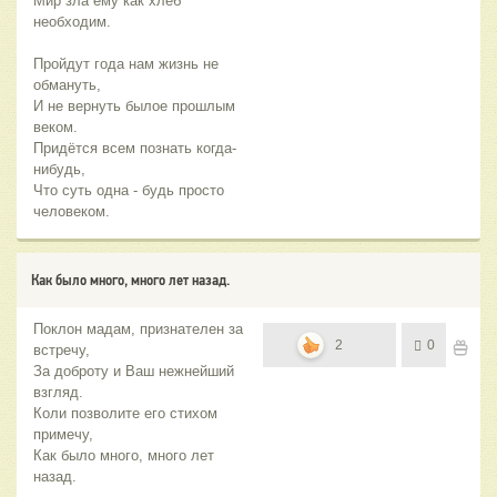
Мир зла ему как хлеб
необходим.
Пройдут года нам жизнь не
обмануть,
И не вернуть былое прошлым
веком.
Придётся всем познать когда-
нибудь,
Что суть одна - будь просто
человеком.
Как было много, много лет назад.
Поклон мадам, признателен за
2
0
встречу,
За доброту и Ваш нежнейший
взгляд.
Коли позволите его стихом
примечу,
Как было много, много лет
назад.