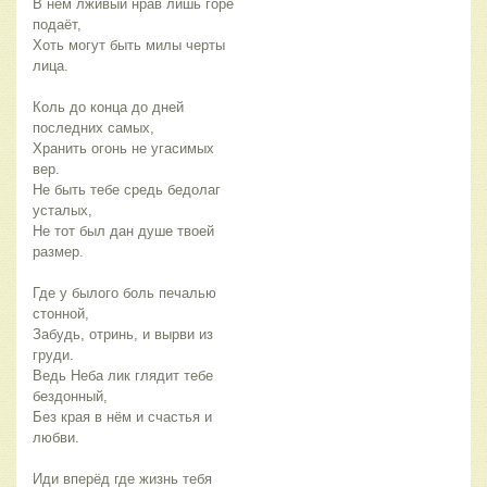
В нём лживый нрав лишь горе
подаёт,
Хоть могут быть милы черты
лица.
Коль до конца до дней
последних самых,
Хранить огонь не угасимых
вер.
Не быть тебе средь бедолаг
усталых,
Не тот был дан душе твоей
размер.
Где у былого боль печалью
стонной,
Забудь, отринь, и вырви из
груди.
Ведь Неба лик глядит тебе
бездонный,
Без края в нём и счастья и
любви.
Иди вперёд где жизнь тебя