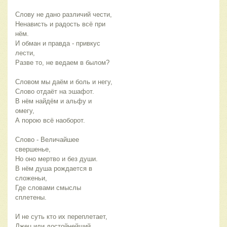
Слову не дано различий чести,
Ненависть и радость всё при
нём.
И обман и правда - привкус
лести,
Разве то, не ведаем в былом?
Словом мы даём и боль и негу,
Слово отдаёт на эшафот.
В нём найдём и альфу и
омегу,
А порою всё наоборот.
Слово - Величайшее
свершенье,
Но оно мертво и без души.
В нём душа рождается в
сложеньи,
Где словами смыслы
сплетены.
И не суть кто их переплетает,
Лжец или достойнейший