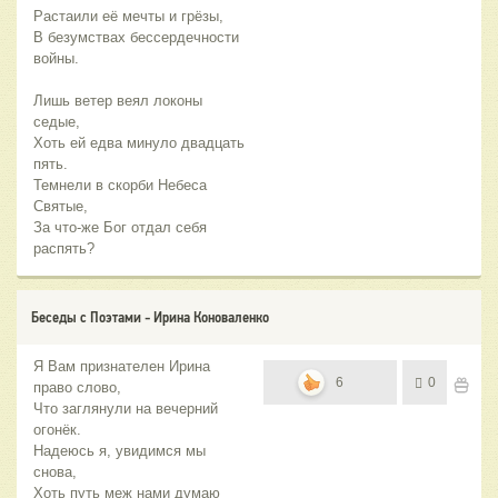
Растаили её мечты и грёзы,
В безумствах бессердечности
войны.
Лишь ветер веял локоны
седые,
Хоть ей едва минуло двадцать
пять.
Темнели в скорби Небеса
Святые,
За что-же Бог отдал себя
распять?
Беседы с Поэтами - Ирина Коноваленко
Я Вам признателен Ирина
6
0
право слово,
Что заглянули на вечерний
огонёк.
Надеюсь я, увидимся мы
снова,
Хоть путь меж нами думаю