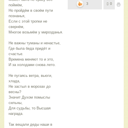
3
0
поймём,
Но пройдём в своём пути
познанья,
Если с этой тропки не
свернём,
Многое возьмём у мирозданья.
Не важны туманы и ненастье,
Где была беда придёт и
счастье.
Времена меняют то и это,
И за холодами снова лето.
Не пугаясь ветра, вьюги,
хлада,
Не застыл в морозах до
весны?
Значит Духом помыслы
сильны,
Для судьбы, то Высшая
награда.
Так вещали деды наши в