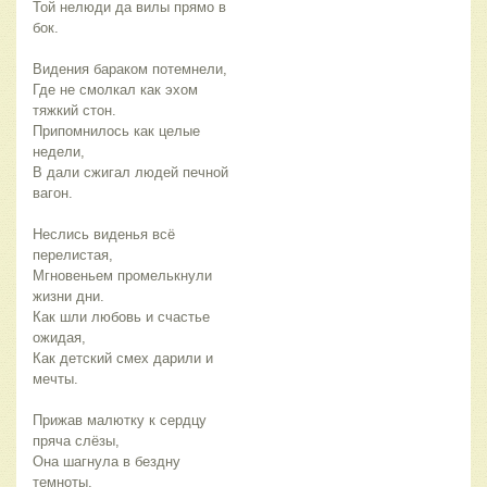
Той нелюди да вилы прямо в
бок.
Видения бараком потемнели,
Где не смолкал как эхом
тяжкий стон.
Припомнилось как целые
недели,
В дали сжигал людей печной
вагон.
Неслись виденья всё
перелистая,
Мгновеньем промелькнули
жизни дни.
Как шли любовь и счастье
ожидая,
Как детский смех дарили и
мечты.
Прижав малютку к сердцу
пряча слёзы,
Она шагнула в бездну
темноты.