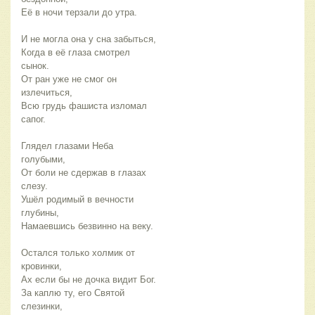
Её в ночи терзали до утра.
И не могла она у сна забыться,
Когда в её глаза смотрел
сынок.
От ран уже не смог он
излечиться,
Всю грудь фашиста изломал
сапог.
Глядел глазами Неба
голубыми,
От боли не сдержав в глазах
слезу.
Ушёл родимый в вечности
глубины,
Намаевшись безвинно на веку.
Остался только холмик от
кровинки,
Ах если бы не дочка видит Бог.
За каплю ту, его Святой
слезинки,