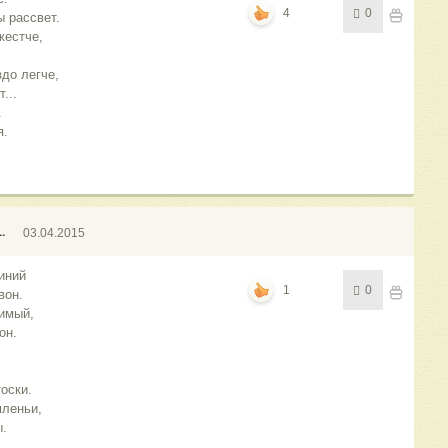
4
0
ы рассвет.
жестче,
здо легче,
...
.
я.
.
03.04.2015
иний
1
0
вон.
римый,
он.
оски.
мленьи,
ы.