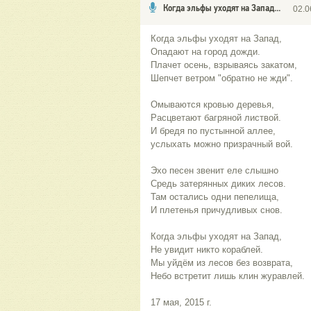
Когда эльфы уходят на Запад...
02.0
Когда эльфы уходят на Запад,
Опадают на город дожди.
Плачет осень, взрываясь закатом,
Шепчет ветром "обратно не жди".
Омываются кровью деревья,
Расцветают багряной листвой.
И бредя по пустынной аллее,
услыхать можно призрачный вой.
Эхо песен звенит еле слышно
Средь затерянных диких лесов.
Там остались одни пепелища,
И плетенья причудливых снов.
Когда эльфы уходят на Запад,
Не увидит никто кораблей.
Мы уйдём из лесов без возврата,
Небо встретит лишь клин журавлей.
17 мая, 2015 г.