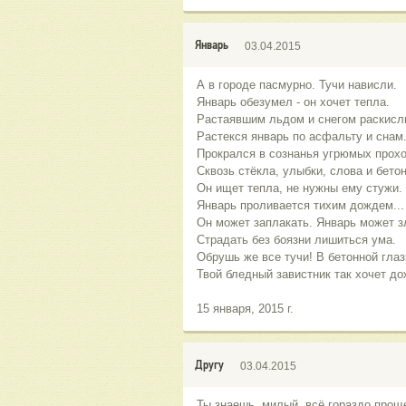
Январь
03.04.2015
А в городе пасмурно. Тучи нависли.
Январь обезумел - он хочет тепла.
Растаявшим льдом и снегом раскис
Растекся январь по асфальту и снам
Прокрался в сознанья угрюмых прох
Сквозь стёкла, улыбки, слова и бетон
Он ищет тепла, не нужны ему стужи.
Январь проливается тихим дождем...
Он может заплакать. Январь может з
Страдать без боязни лишиться ума.
Обрушь же все тучи! В бетонной гла
Твой бледный завистник так хочет до
15 января, 2015 г.
Другу
03.04.2015
Ты знаешь, милый, всё гораздо прощ