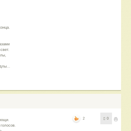
конца.
азами
свет.
алы,
длы...
2
0
рощи.
голосов.
е.