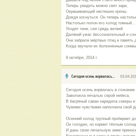
Теперь увидеть можно свет зари,
Окрашивающий неспешно кроны.
Дождя коснуться. Он теперь настоль
Настолько полон его холод томный...
Уходят тени, сея средь ветвей
Далёкий ужас бессознательный и сон
Они забрали мёртвых птиц и память 
Когда звучали их болезненные сонмы
9 октября, 2014 г.
Сегодня осень ворвалась...
03.04.20
Сегодня осень ворвалась в сознание 
Заволокла печалью серой небеса,
В багряный саван нарядила скверы и
Чужими чувствами наполнила свой д
Осенний холод трупный пробирает до
Он голоден, но кормит тёплым солнц
И дань свою печальную зиме приноси
Растерзанные в клочья трупы летних