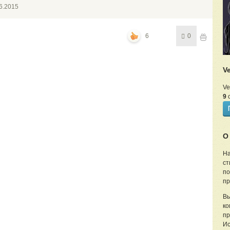
6.2015
6
0
V
Ve
9
с
О
На
ст
по
пр
Вы
ко
пр
Ис