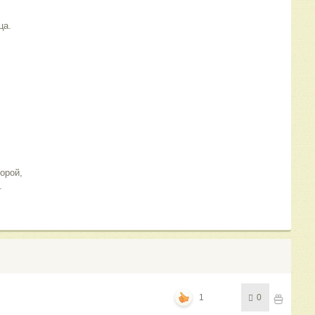
ца.
орой,
.
1
0