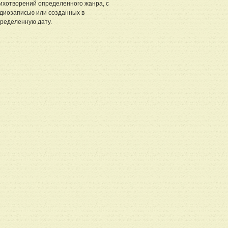
ихотворений определенного жанра, с
диозаписью или созданных в
ределенную дату.