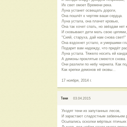
Их свет омоет Времени река.
Луна устанет освещать дороги,
Она пошлёт к чертям ваши сердца.
Луна устала, она плачет кровью,
Она так хочет спать, но звёздам нет 
И сковывают дети мать свою цепями,
"Сияй, старуха, дай нам снова свет!"
Она вздохнет устало, и умершими гл
Подарит вам надежду, что придёт рас
Луна устала. Тяжело носить ей канд
А демоны проклятые смеются снова.
Они разлили по небу чернила. Как по
Как крепки демонов её оковы...
17 ноября, 2014 г.
Тени
03.04.2015
Уходят тени из запутанных лесов,
И зарастают сладостным забвеньем 
Осыпались осколки мёртвых птичьих 
Дышать под небом стало много прощ