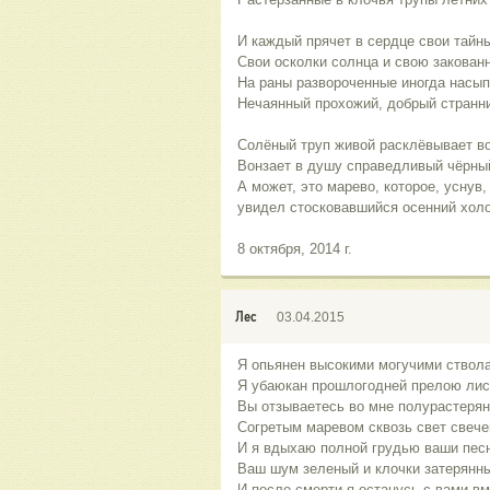
И каждый прячет в сердце свои тайн
Свои осколки солнца и свою закован
На раны развороченные иногда насып
Нечаянный прохожий, добрый странни
Солёный труп живой расклёвывает во
Вонзает в душу справедливый чёрны
А может, это марево, которое, уснув,
увидел стосковавшийся осенний холо
8 октября, 2014 г.
Лес
03.04.2015
Я опьянен высокими могучими ствол
Я убаюкан прошлогодней прелою лис
Вы отзываетесь во мне полурастеря
Согретым маревом сквозь свет свече
И я вдыхаю полной грудью ваши пес
Ваш шум зеленый и клочки затерянны
И после смерти я останусь с вами вм