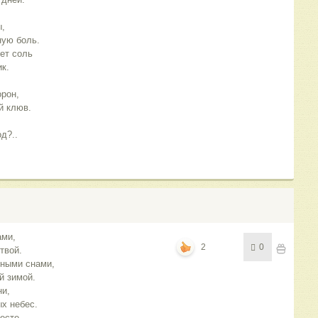
ы,
ную боль.
ет соль
к.
рон,
й клюв.
д?..
ами,
2
0
твой.
нными снами,
й зимой.
ни,
х небес.
есте.