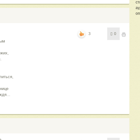
ст
ау
оп
3
0
лым
.
ожих,
.
литься,
знице
ждя...
е.