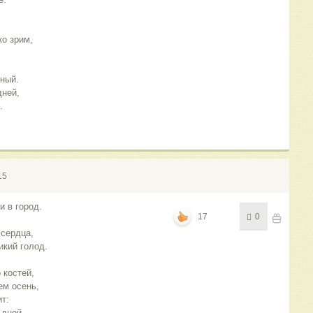
ко зрим,
ный.
дней,
.
15
и в город.
17
0
 сердца,
икий голод.
 костей,
ем осень,
т:
 дней.