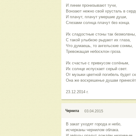
И линии пронизывают тучи,
Вонзают нежно свой хрусталь в серд
И плачут, плачут умершие души,
Слезами солнца плачут без конца.
Их сладостные стоны так безмолвны,
С такой улыбкою рыдают их глаза,
Что думаешь, то ангельские сонмы,
Тревожащая небосклон гроза.
Их счастье с привкусом солёным,
Их солнце испускает серый свет.
От музыки цветной погибель будет ск
Она же воскрешенье душам принесёт
23.12.2014 г.
Чернила
03.04.2015
В закат уходят города и небо,
исчерканы чернилом облака.
И звёзды опадут дождём незримым,