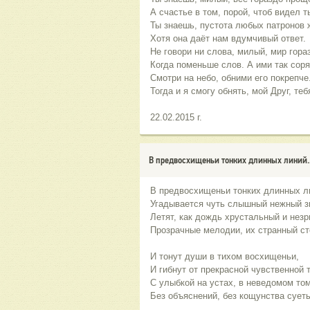
А счастье в том, порой, чтоб видел т
Ты знаешь, пустота любых патронов 
Хотя она даёт нам вдумчивый ответ.
Не говори ни слова, милый, мир гора
Когда поменьше слов. А ими так сорят
Смотри на небо, обними его покрепче
Тогда и я смогу обнять, мой Друг, теб
22.02.2015 г.
В предвосхищеньи тонких длинных линий..
В предвосхищеньи тонких длинных л
Угадывается чуть слышный нежный з
Летят, как дождь хрустальный и нез
Прозрачные мелодии, их странный ст
И тонут души в тихом восхищеньи,
И гибнут от прекрасной чувственной т
С улыбкой на устах, в неведомом то
Без объяснений, без кощунства сует