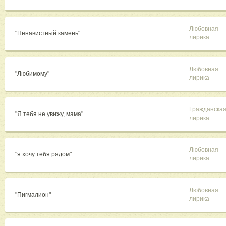
Любовная
"Ненавистный камень"
лирика
Любовная
"Любимому"
лирика
Гражданска
"Я тебя не увижу, мама"
лирика
Любовная
"я хочу тебя рядом"
лирика
Любовная
"Пигмалион"
лирика