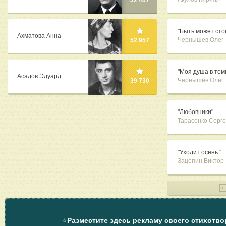
32 407
"Быть может сто
Ахматова Анна
Чернышев Олег
52 957
"Моя душа в тем
Асадов Эдуард
Чернышев Олег
39 730
"Любовники"
Тарасенко Серг
"Уходит осень."
Зацепин Виктор
⭐
Разместите здесь рекламу своего стихотво