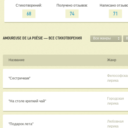
Стихотворений:
Получено отзывов:
Написано отзыво
68
74
71
AMOUREUSE DE LA POÉSIE — ВСЕ СТИХОТВОРЕНИЯ
Все жанры
В
Название
Жанр
Философска
"Сестричкам"
лирика
Городская
"На столе крепкий чай"
лирика
Любовная
"Подарок лета"
лирика