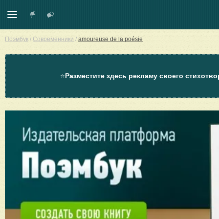
Поэмбук
/
Современники
/
amoureuse de la poésie
⭐
Разместите здесь рекламу своего стихотво