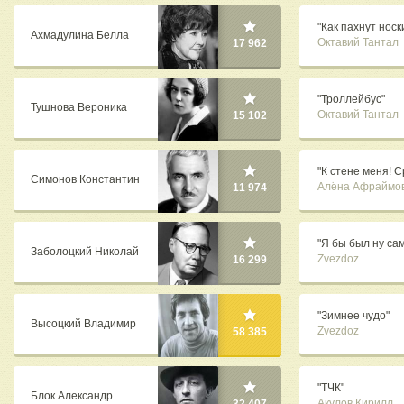
"Как пахнут носк
Ахмадулина Белла
Октавий Тантал
17 962
"Троллейбус"
Тушнова Вероника
Октавий Тантал
15 102
"К стене меня! С
Симонов Константин
Алёна Афраймо
11 974
"Я бы был ну са
Заболоцкий Николай
Zvezdoz
16 299
"Зимнее чудо"
Высоцкий Владимир
Zvezdoz
58 385
"ТЧК"
Блок Александр
Акулов Кирилл