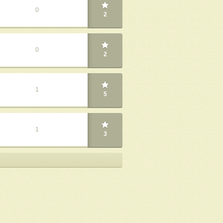
0
2
0
2
1
5
1
3