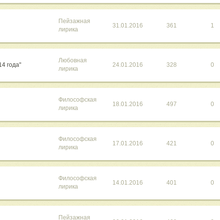
Пейзажная
31.01.2016
361
1
лирика
Любовная
14 года"
24.01.2016
328
0
лирика
Философская
18.01.2016
497
0
лирика
Философская
17.01.2016
421
0
лирика
Философская
14.01.2016
401
0
лирика
Пейзажная