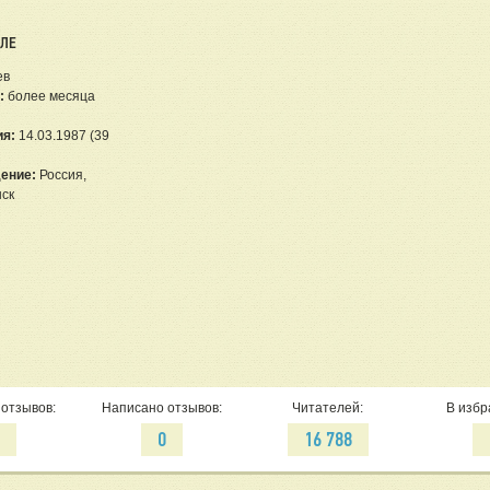
ЕЛЕ
ев
:
более месяца
ия:
14.03.1987 (39
ение:
Россия,
ск
отзывов:
Написано отзывов:
Читателей:
В избр
8
0
16 788