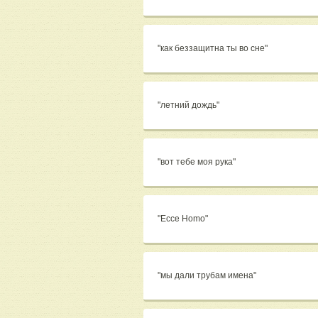
"как беззащитна ты во сне"
"летний дождь"
"вот тебе моя рука"
"Ессе Homo"
"мы дали трубам имена"