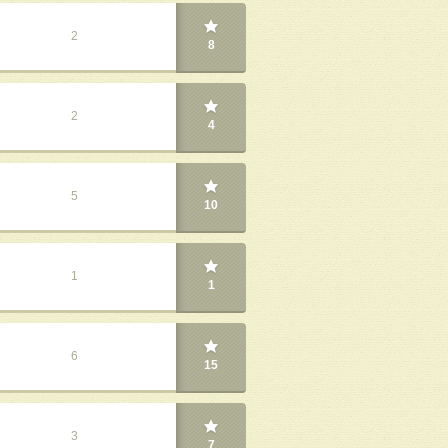
2
8
2
4
5
10
1
1
6
15
3
7