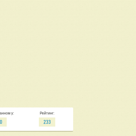
анном у:
Рейтинг:
0
233