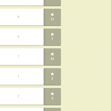
8
11
4
7
7
12
1
2
2
5