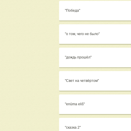
"Победа"
"о том, чего не было"
"дождь прошёл"
"Свет на четвёртом"
"enūma eliš"
"сказка 2"