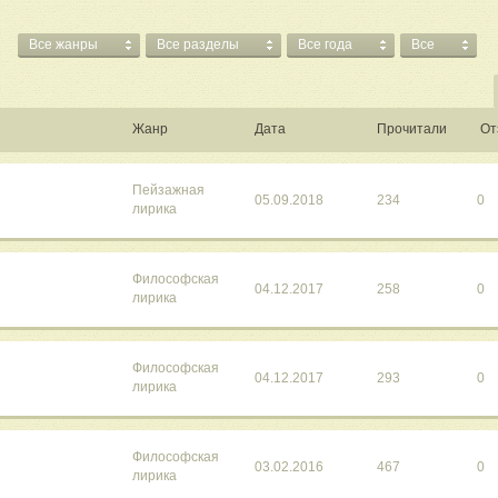
Все жанры
Все разделы
Все года
Все
Жанр
Дата
Прочитали
От
Пейзажная
05.09.2018
234
0
лирика
Философская
04.12.2017
258
0
лирика
Философская
04.12.2017
293
0
лирика
Философская
03.02.2016
467
0
лирика