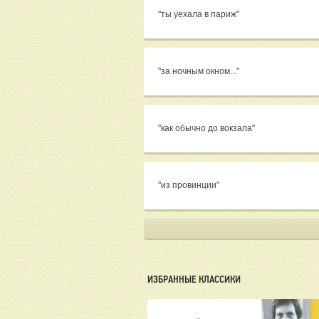
"ты уехала в париж"
"за ночным окном..."
"как обычно до вокзала"
"из провинции"
ИЗБРАННЫЕ КЛАССИКИ