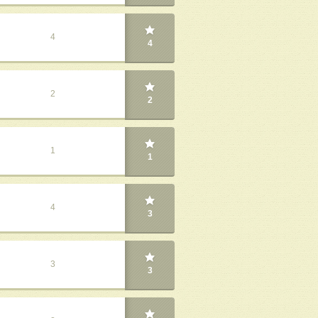
4
4
2
2
1
1
4
3
3
3