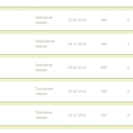
Любовная
22.02.2015
466
0
лирика
Пейзажная
29.12.2014
440
1
лирика
Любовная
03.02.2015
800
0
лирика
Городская
02.04.2015
346
0
лирика
Любовная
24.12.2014
359
0
лирика