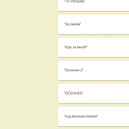
"По Рубцову"
"За окном"
"Иди за мной!"
"Осеннее 2"
"ОСЕННЕЕ"
"над вечным покоем"