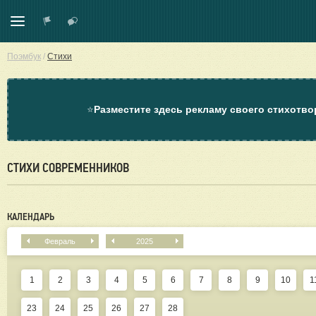
Поэмбук
/
Стихи
⭐
Разместите здесь рекламу своего стихотво
СТИХИ СОВРЕМЕННИКОВ
КАЛЕНДАРЬ
Февраль
2025
1
2
3
4
5
6
7
8
9
10
1
23
24
25
26
27
28