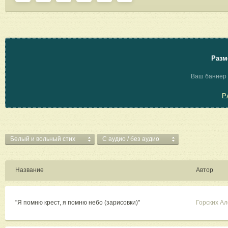
Разм
Ваш баннер 
Р
Белый и вольный стих
C аудио / без аудио
Название
Автор
"Я помню крест, я помню небо (зарисовки)"
Горских А