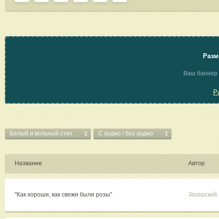
Разм
Ваш баннер 
Р
Белый и вольный стих
C аудио / без аудио
Название
Автор
"Как хороши, как свежи были розы"
Зазерский