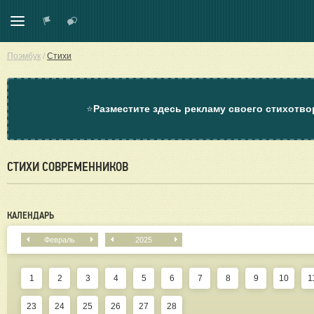
Поэмбук
/
Стихи
⭐
Разместите здесь рекламу своего стихотво
СТИХИ СОВРЕМЕННИКОВ
КАЛЕНДАРЬ
Февраль
2025
1
2
3
4
5
6
7
8
9
10
1
23
24
25
26
27
28