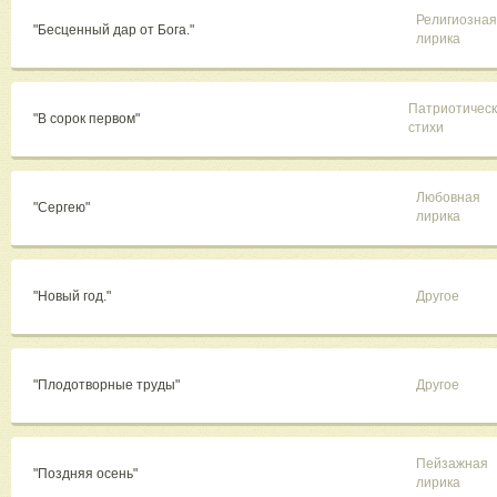
Религиозная
"Бесценный дар от Бога."
лирика
Патриотичес
"В сорок первом"
стихи
Любовная
"Сергею"
лирика
"Новый год."
Другое
"Плодотворные труды"
Другое
Пейзажная
"Поздняя осень"
лирика