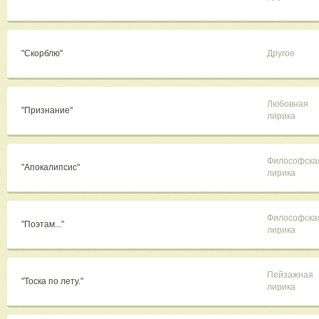
"Скорблю"
Другое
Любовная
"Признание"
лирика
Философска
"Апокалипсис"
лирика
Философска
"Поэтам..."
лирика
Пейзажная
"Тоска по лету."
лирика