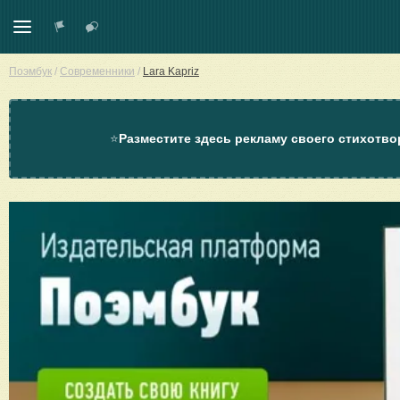
Поэмбук
/
Современники
/
Lara Kapriz
⭐
Разместите здесь рекламу своего стихотво