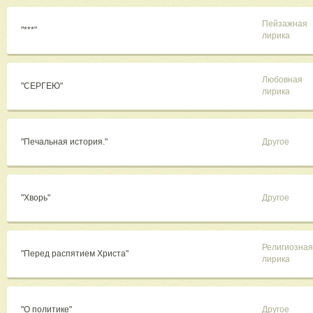
Пейзажная
"***"
лирика
Любовная
"СЕРГЕЮ"
лирика
"Печальная история."
Другое
"Хворь"
Другое
Религиозная
"Перед распятием Христа"
лирика
"О политике"
Другое