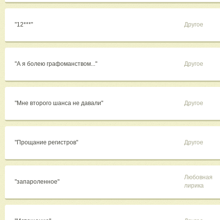
"12***"
Другое
"А я болею графоманством..."
Другое
"Мне второго шанса не давали"
Другое
"Прощание регистров"
Другое
Любовная
"запароленное"
лирика