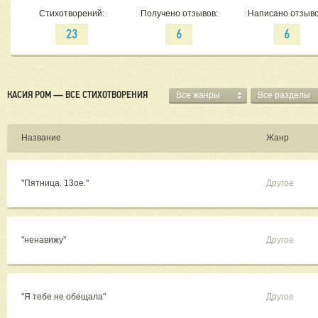
Стихотворений:
Получено отзывов:
Написано отзыво
23
6
6
КАСИЯ РОМ — ВСЕ СТИХОТВОРЕНИЯ
Все жанры
Все разделы
Название
Жанр
"Пятница. 13ое."
Другое
"ненавижу"
Другое
"Я тебе не обещала"
Другое