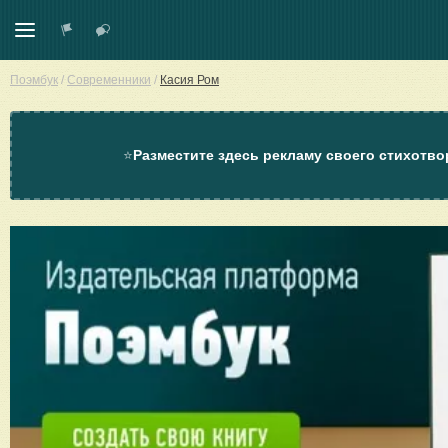
Поэмбук
/
Современники
/
Касия Ром
⭐
Разместите здесь рекламу своего стихотво