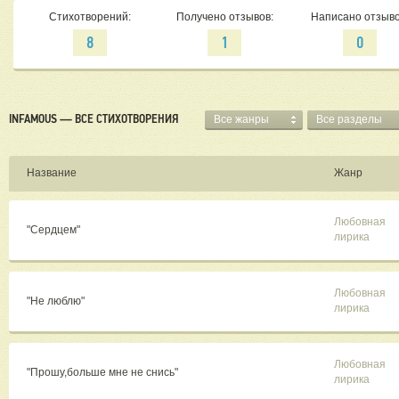
Стихотворений:
Получено отзывов:
Написано отзыво
8
1
0
INFAMOUS — ВСЕ СТИХОТВОРЕНИЯ
Все жанры
Все разделы
Название
Жанр
Любовная
"Сердцем"
лирика
Любовная
"Не люблю"
лирика
Любовная
"Прошу,больше мне не снись"
лирика