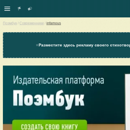
Поэмбук
/
Современники
/
infamous
⭐
Разместите здесь рекламу своего стихотво