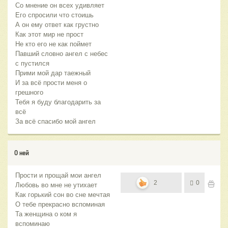
Со мнение он всех удивляет
Его спросили что стоишь
А он ему ответ как грустно
Как этот мир не прост
Не кто его не как поймет
Павший словно ангел с небес
с пустился
Прими мой дар таежный
И за всё прости меня о
грешного
Тебя я буду благодарить за
всё
За всё спасибо мой ангел
О ней
Прости и прощай мои ангел
2
0
Любовь во мне не утихает
Как горький сон во сне мечтая
О тебе прекрасно вспоминая
Та женщина о ком я
вспоминаю