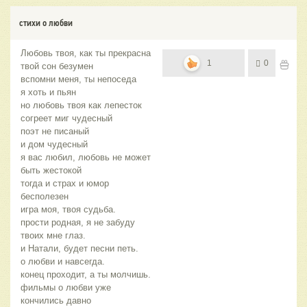
стихи о любви
Любовь твоя, как ты прекрасна
1
0
твой сон безумен
вспомни меня, ты непоседа
я хоть и пьян
но любовь твоя как лепесток
согреет миг чудесный
поэт не писаный
и дом чудесный
я вас любил, любовь не может
быть жестокой
тогда и страх и юмор
бесполезен
игра моя, твоя судьба.
прости родная, я не забуду
твоих мне глаз.
и Натали, будет песни петь.
о любви и навсегда.
конец проходит, а ты молчишь.
фильмы о любви уже
кончились давно