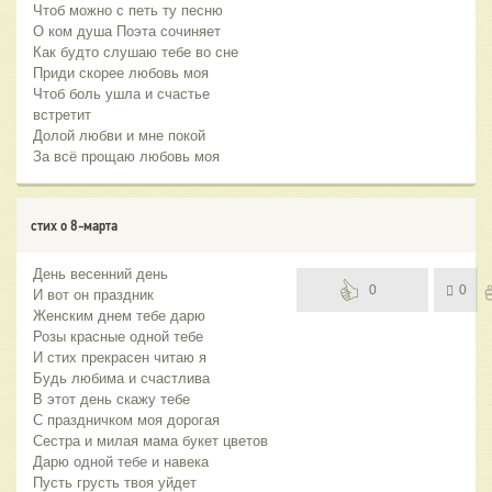
Чтоб можно с петь ту песню
О ком душа Поэта сочиняет
Как будто слушаю тебе во сне
Приди скорее любовь моя
Чтоб боль ушла и счастье
встретит
Долой любви и мне покой
За всё прощаю любовь моя
стих о 8-марта
День весенний день
0
0
И вот он праздник
Женским днем тебе дарю
Розы красные одной тебе
И стих прекрасен читаю я
Будь любима и счастлива
В этот день скажу тебе
С праздничком моя дорогая
Сестра и милая мама букет цветов
Дарю одной тебе и навека
Пусть грусть твоя уйдет