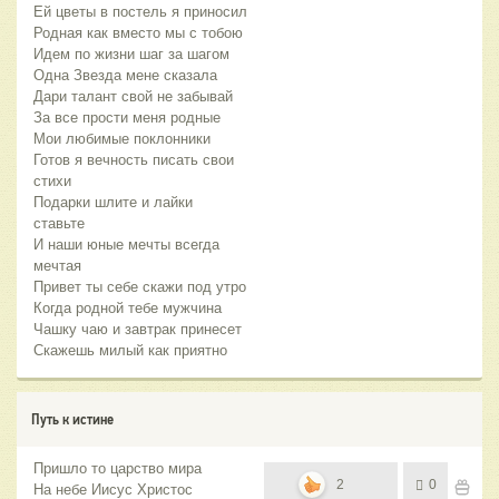
Ей цветы в постель я приносил
Родная как вместо мы с тобою
Идем по жизни шаг за шагом
Одна Звезда мене сказала
Дари талант свой не забывай
За все прости меня родные
Мои любимые поклонники
Готов я вечность писать свои
стихи
Подарки шлите и лайки
ставьте
И наши юные мечты всегда
мечтая
Привет ты себе скажи под утро
Когда родной тебе мужчина
Чашку чаю и завтрак принесет
Скажешь милый как приятно
Путь к истине
Пришло то царство мира
2
0
На небе Иисус Христос