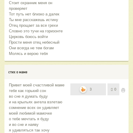
Стоит охранник меня он
проверяет
Тот путь нет близко а далек
Ты мне расскажешь истину
Отец прощает за все грехи
Словно это тучи на горизонте
Церковь боюсь войти
Прости меня отец небесный
Они всегда не тем богам
Молясь и верою тебя
стих о маме
Привет моей счастливой маме
3
0
тебе как горький сон
во сне я думать буду
и на крыльях ангела взлетаю
сомнение всех он удивляет
моей любимой мамочке
о тебе мечтать я буду
и во сне и наяву
я удивляться так хочу