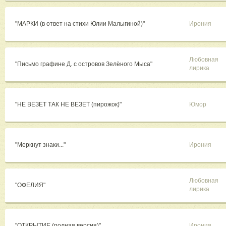
"МАРКИ (в ответ на стихи Юлии Малыгиной)"
Ирония
Любовная
"Письмо графине Д. с островов Зелёного Мыса"
лирика
"НЕ ВЕЗЕТ ТАК НЕ ВЕЗЕТ (пирожок)"
Юмор
"Меркнут знаки..."
Ирония
Любовная
"ОФЕЛИЯ"
лирика
"ОТКРЫТИЕ (полная версия)"
Ирония