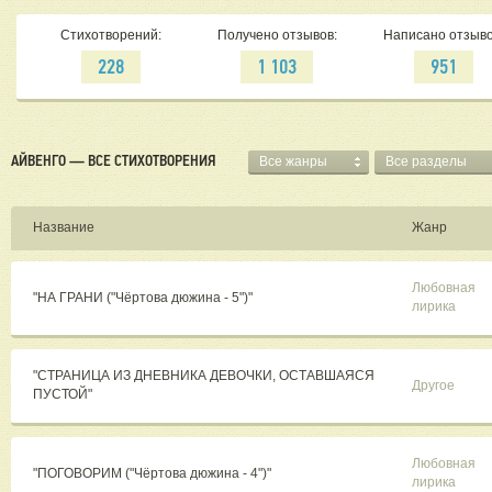
Стихотворений:
Получено отзывов:
Написано отзыво
228
1 103
951
АЙВЕНГО — ВСЕ СТИХОТВОРЕНИЯ
Все жанры
Все разделы
Название
Жанр
Любовная
"НА ГРАНИ ("Чёртова дюжина - 5")"
лирика
"СТРАНИЦА ИЗ ДНЕВНИКА ДЕВОЧКИ, ОСТАВШАЯСЯ
Другое
ПУСТОЙ"
Любовная
"ПОГОВОРИМ ("Чёртова дюжина - 4")"
лирика