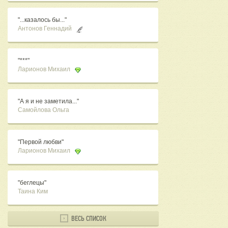
"...казалось бы..."
Антонов Геннадий
"***"
Ларионов Михаил
"А я и не заметила..."
Самойлова Ольга
"Первой любви"
Ларионов Михаил
"беглецы"
Таина Ким
ВЕСЬ СПИСОК