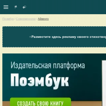
Поэмбук
/
Современники
/
Айвенго
⭐
Разместите здесь рекламу своего стихотво