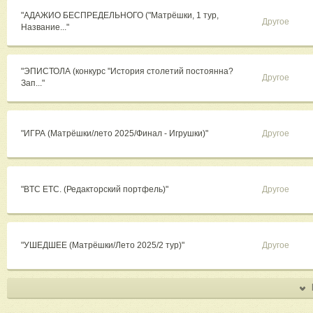
"АДАЖИО БЕСПРЕДЕЛЬНОГО ("Матрёшки, 1 тур,
Другое
Название..."
"ЭПИСТОЛА (конкурс "История столетий постоянна?
Другое
Зап..."
"ИГРА (Матрёшки/лето 2025/Финал - Игрушки)"
Другое
"BTC ETC. (Редакторский портфель)"
Другое
"УШЕДШЕЕ (Матрёшки/Лето 2025/2 тур)"
Другое