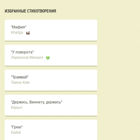
ИЗБРАННЫЕ СТИХОТВОРЕНИЯ
"Мафия"
Khelga
"У поворота"
Ларионов Михаил
"Трамвай"
Таина Ким
"Держись, Виннету, держись"
Карыч
"Грею"
Kaibē