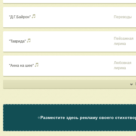
"Д.Г.Байрон"
Переводы
Пейзажная
"Таврида"
лирика
Любовная
"Анна на шее"
лирика
⭐
Разместите здесь рекламу своего стихотво