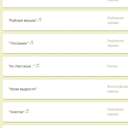
лирика
Любовная
"Райская музыка"
лирика
Любовная
" Послание "
лирика
"Ах, Настасья..."
Песни
Философска
"Уроки мудрости"
лирика
Любовная
" Кокотка"
лирика