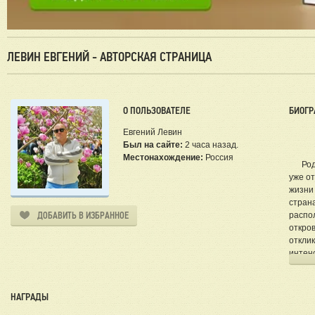
ЛЕВИН ЕВГЕНИЙ - АВТОРСКАЯ СТРАНИЦА
О ПОЛЬЗОВАТЕЛЕ
БИОГР
Евгений Левин
Был на сайте:
2 часа назад.
Местонахождение:
Россия
Родил
уже от
жизни 
страна
ДОБАВИТЬ В ИЗБРАННОЕ
распо
откров
отклик
интен
воздух
Семей
гражда
НАГРАДЫ
безос