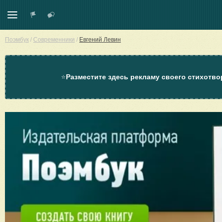
Поэмбук
/
Современники
/
Евгений Левин
⭐
Разместите здесь рекламу своего стихотво