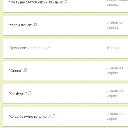
"Пусть рассеется жизнь, как дым"
лирика
С ува
Любовная
"Узоры любви"
лирика
"Принцесса на горошине"
Ирония
Любовная
"Юнона"
лирика
Любовная
"Как будто"
лирика
Любовная
"Когда безумие во власти"
лирика