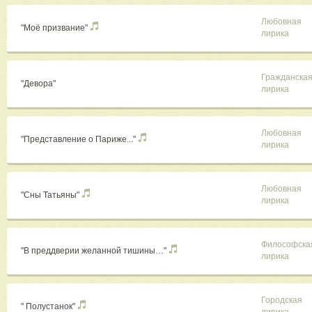
Любовная
"Моё призвание"
лирика
Гражданска
"Девора"
лирика
Любовная
"Представление о Париже..."
лирика
Любовная
"Сны Татьяны"
лирика
Философска
"В преддверии желанной тишины…"
лирика
Городская
" Полустанок"