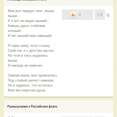
Мне все твердят, мол, мыши,
3
0
мыши...
А я вот не видал мышей,-
Камыш здесь стеблями
колышет
И нет мышей меж камышей.
Я зорко вижу, ясно слышу,
Свой лес я с детства изучал.
Но чтоб в лесу водились
мыши,
Я никогда не замечал.
Земная жизнь моя промчалась
Под слабый шелест камыша,
Но я надеюсь, что осталась
Моя бессмертная душа.
Размышления о Российском флаге.