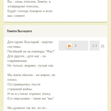
Вы - лишь плесень Земли, и
зловредная плесень,
Будет солнце пожарче и всех
вас сожжет.
Памяти Высоцкого
Для одних Высоцкий - жертва
2
1
системы,
Погибший из-за команды "Фас!"
Для других,- для нас - он
современник,
Но только, видимо, лучше нас.
Мы жили обычно - ни жирно, ни
плохо,
Отстраивались после
страшной войны.
И он в стихах отразил эпоху:
Его персонажи - такие же "мы".
Мы думали так же, но он -