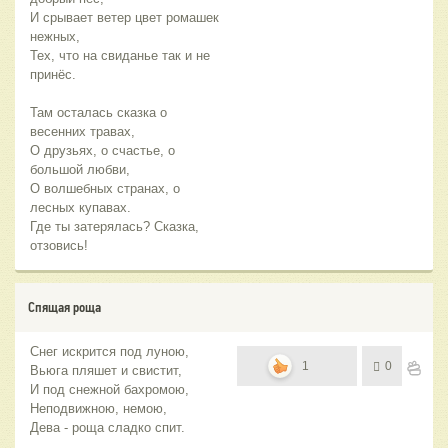
И срывает ветер цвет ромашек
нежных,
Тех, что на свиданье так и не
принёс.
Там осталась сказка о
весенних травах,
О друзьях, о счастье, о
большой любви,
О волшебных странах, о
лесных купавах.
Где ты затерялась? Сказка,
отзовись!
Спящая роща
Снег искрится под луною,
1
0
Вьюга пляшет и свистит,
И под снежной бахромою,
Неподвижною, немою,
Дева - роща сладко спит.