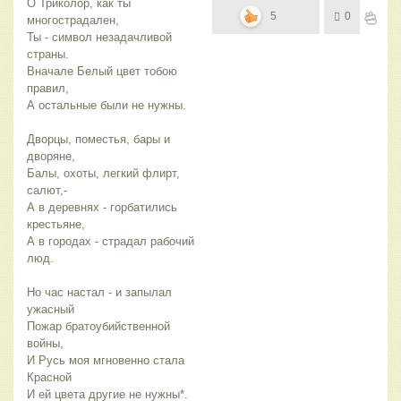
О Триколор, как ты
5
0
многострадален,
Ты - символ незадачливой
страны.
Вначале Белый цвет тобою
правил,
А остальные были не нужны.
Дворцы, поместья, бары и
дворяне,
Балы, охоты, легкий флирт,
салют,-
А в деревнях - горбатились
крестьяне,
А в городах - страдал рабочий
люд.
Но час настал - и запылал
ужасный
Пожар братоубийственной
войны,
И Русь моя мгновенно стала
Красной
И ей цвета другие не нужны*.