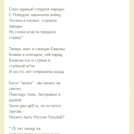
Союз единый создали народы,
С Победою закончили войну,
Летали в космос, строили
заводы.
Но снова власти предали
страну*.
Теперь инет и санкции Европы,
Бомжи и олигархи, гей-парад,
Безвластье и страна в
глубокой ж*пе
И на сто лет отброшена назад.
Бегут "мозги" - им ничего не
светит,
Повсюду ложь, бесправье и
разбой.
Ушли два цвЕта, но остался
третий,-
Неужто быть России Голубой?
* 25 лет назад на