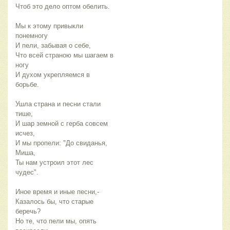
Чтоб это дело оптом обелить.
Мы к этому привыкли
понемногу
И пели, забывая о себе,
Что всей страною мы шагаем в
ногу
И духом укрепляемся в
борьбе.
Ушла страна и песни стали
тише,
И шар земной с герба совсем
исчез,
И мы пропели: "До свиданья,
Миша,
Ты нам устроил этот лес
чудес".
Иное время и иные песни,-
Казалось бы, что старые
беречь?
Но те, что пели мы, опять