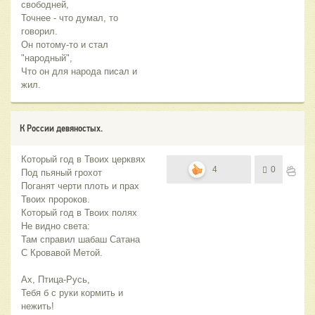
свободней,
Точнее - что думал, то
говорил.
Он потому-то и стал
"народный",
Что он для народа писал и
жил.
К России девяностых.
Который год в Твоих церквях
4
0
Под пьяный грохот
Поганят черти плоть и прах
Твоих пророков.
Который год в Твоих полях
Не видно света:
Там справил шабаш Сатана
С Кровавой Метой.
Ах, Птица-Русь,
Тебя б с руки кормить и
нежить!