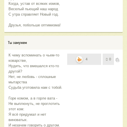
Когда, устав от всяких измов,
Веселый пьющий наш народ
С утра справляет Новый год.
Друзья, побольше оптимизма!
Ты замужем
К чему вспоминать о чьем-то
4
0
коварстве,
Нудить, что вмешался кто-то
другой?
Нет, не любовь - сплошные
мытарства
Судьба уготовила нам с тобой.
Горе комом, а в горле вата -
Не выплюнуть, не проглотить
этот ком:
Я всё придумал и нет
виноватых.
И незачем говорить о другом.