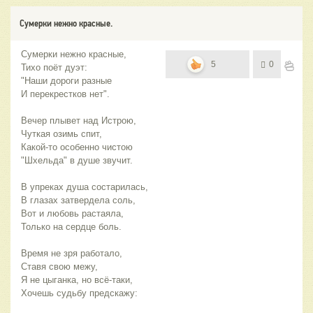
Сумерки нежно красные.
Сумерки нежно красные,
5
0
Тихо поёт дуэт:
"Наши дороги разные
И перекрестков нет".
Вечер плывет над Истрою,
Чуткая озимь спит,
Какой-то особенно чистою
"Шхельда" в душе звучит.
В упреках душа состарилась,
В глазах затвердела соль,
Вот и любовь растаяла,
Только на сердце боль.
Время не зря работало,
Ставя свою межу,
Я не цыганка, но всё-таки,
Хочешь судьбу предскажу: