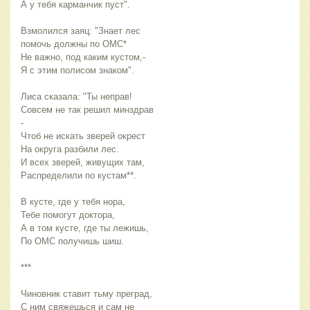
А у тебя карманчик пуст".
Взмолился заяц: "Знает лес
помочь должны по ОМС*
Не важно, под каким кустом,-
Я с этим полисом знаком".
Лиса сказала: "Ты неправ!
Совсем не так решил минздрав
-
Чтоб не искать зверей окрест
На округа разбили лес.
И всех зверей, живущих там,
Распределили по кустам**.
В кусте, где у тебя нора,
Тебе помогут доктора,
А в том кусте, где ты лежишь,
По ОМС получишь шиш.
***
Чиновник ставит тьму преград,
С ним свяжешься и сам не