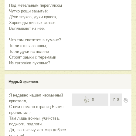
Под метельным переплясом
Чутко рощи забытьё:
ДУхи звуков, духи красок,
Хороводы дивных сказок
Выплывают из неё.
Что там светится в тумане?
То ли это глаз совы,
То ли духи на поляне
Строят замки с теремами
Из сугробов пуховых?
Мудрый кристалл.
Я недавно нашел необычный
0
0
кристалл,
С ним немало страниц Бытия
пролистал,-
Там лишь войны, убийства,
поджоги, подлоги.
Да,- за тысячу лет мир добрее
не стал!