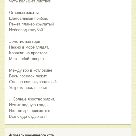
Чуть колышет листвой.
Огневые закаты,
Шаловливый прибой.
Режет планер крылатый
Небосвод голубой.
Золотистые гори
Нежно в море глядят.
Корабли на просторе
Меж собой говорят.
Между гор в котловине
Весь поселок лежит,
Словно клин журавлиный
Устремляясь в зенит.
...Солнце яростно жарит.
Нежит водную гладь.
Нет, не зря приезжают
Все сюда отдыхать!
Исповедь камышового кота