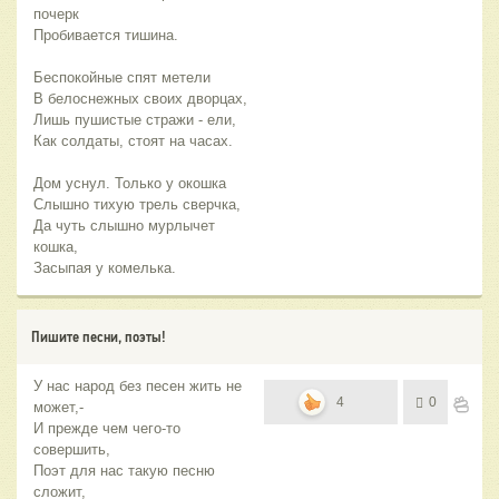
почерк
Пробивается тишина.
Беспокойные спят метели
В белоснежных своих дворцах,
Лишь пушистые стражи - ели,
Как солдаты, стоят на часах.
Дом уснул. Только у окошка
Слышно тихую трель сверчка,
Да чуть слышно мурлычет
кошка,
Засыпая у комелька.
Пишите песни, поэты!
У нас народ без песен жить не
4
0
может,-
И прежде чем чего-то
совершить,
Поэт для нас такую песню
сложит,