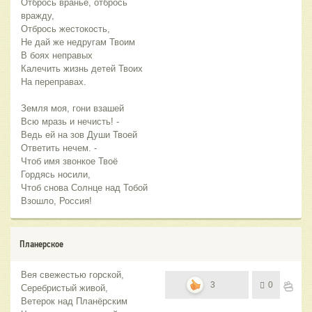
Отбрось враньё, отбрось
вражду,
Отбрось жестокость,
Не дай же недругам Твоим
В боях неправых
Калечить жизнь детей Твоих
На переправах.
Земля моя, гони взашей
Всю мразь и нечисть! -
Ведь ей на зов Души Твоей
Ответить нечем. -
Чтоб имя звонкое Твоё
Гордясь носили,
Чтоб снова Солнце над Тобой
Взошло, Россия!
Планерское
Вея свежестью горской,
3
0
Серебристый живой,
Ветерок над Планёрским