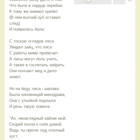
Что были в сердце перебои,
К тому же онемел хребет
(В нём волчий зуб оставил
след)
И появились боли.
С тоскою оглядев леса
Увидел заяц, что лиса
С работы мимо пробегает.
А лисы могут боль унять,
А также в госпиталь забрать:
Они кончают мед и дело
знают.
Но на беду лиса - шалава
Была чиновницей минздрава,
Она с улыбкой подошла
И речь такую повела:
"Ах, ненаглядный зайчик мой,
Скорей ползи к себе домой,
Ведь ты прилег под платный
куст,