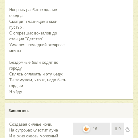
Напрочь разбитое здание
сердца
Смотрит глазницами окон
пустых,
С сгоревших вокзалов до
станции "Детство"
Умчался последний экспресс
мечты.
Бездомные боли ходят по
городу
Силясь оплакать и эту беду:
Ты замужем, что ж, надо быть
гордым -
Я уйду.
Зимняя ночь.
Создавая сиянье ночи,
16
0
На сугробах блестит луна
И в окно сквозь морозный