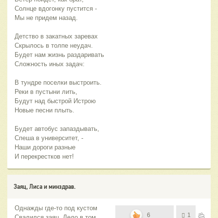
Солнце вдогонку пустится -
Мы не придем назад.
Детство в закатных заревах
Скрылось в толпе неудач.
Будет нам жизнь раздаривать
Сложность иных задач:
В тундре поселки выстроить.
Реки в пустыни лить,
Будут над быстрой Истрою
Новые песни плыть.
Будет автобус запаздывать,
Спеша в университет, -
Наши дороги разные
И перекрестков нет!
Заяц, Лиса и минздрав.
Однажды где-то под кустом
6
1
Свалился заяц. Дело в том,