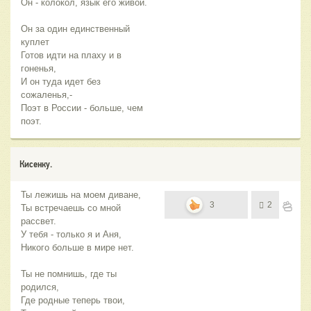
Он - колокол, язык его живой.
Он за один единственный
куплет
Готов идти на плаху и в
гоненья,
И он туда идет без
сожаленья,-
Поэт в России - больше, чем
поэт.
Кисенку.
Ты лежишь на моем диване,
3
2
Ты встречаешь со мной
рассвет.
У тебя - только я и Аня,
Никого больше в мире нет.
Ты не помнишь, где ты
родился,
Где родные теперь твои,