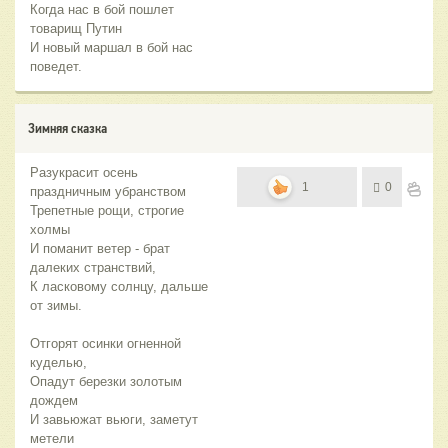
Когда нас в бой пошлет
товарищ Путин
И новый маршал в бой нас
поведет.
Зимняя сказка
Разукрасит осень
1
0
праздничным убранством
Трепетные рощи, строгие
холмы
И поманит ветер - брат
далеких странствий,
К ласковому солнцу, дальше
от зимы.
Отгорят осинки огненной
куделью,
Опадут березки золотым
дождем
И завьюжат вьюги, заметут
метели