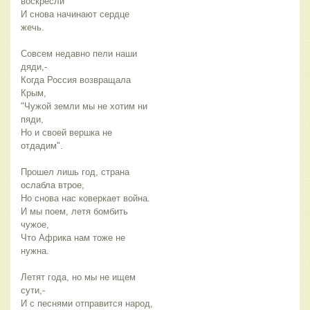
воскресли
И снова начинают сердце
жечь.
Совсем недавно пели наши
дяди,-
Когда Россия возвращала
Крым,
"Чужой земли мы не хотим ни
пяди,
Но и своей вершка не
отдадим".
Прошел лишь год, страна
ослабла втрое,
Но снова нас коверкает война.
И мы поем, летя бомбить
чужое,
Что Африка нам тоже не
нужна.
Летят года, но мы не ищем
сути,-
И с песнями отправится народ,