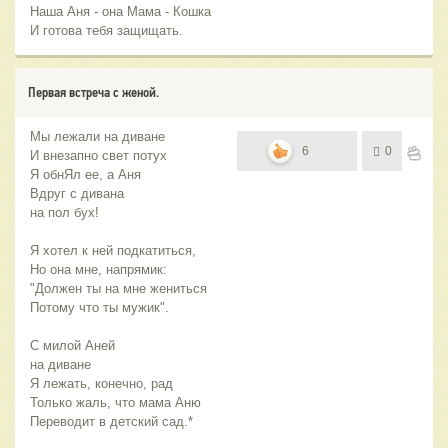
Наша Аня - она Мама - Кошка
И готова тебя защищать.
Первая встреча с женой.
Мы лежали на диване
6
0
И внезапно свет потух
Я обнЯл ее, а Аня
Вдруг с дивана
на пол бух!
Я хотел к ней подкатиться,
Но она мне, напрямик:
"Должен ты на мне жениться
Потому что ты мужик".
С милой Аней
на диване
Я лежать, конечно, рад
Только жаль, что мама Аню
Переводит в детский сад.*