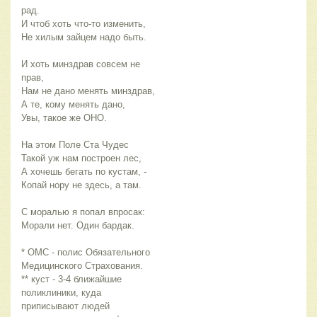
рад.
И чтоб хоть что-то изменить,
Не хилым зайцем надо быть.
И хоть минздрав совсем не
прав,
Нам не дано менять минздрав,
А те, кому менять дано,
Увы, такое же ОНО.
На этом Поле Ста Чудес
Такой уж нам построен лес,
А хочешь бегать по кустам, -
Копай нору не здесь, а там.
С моралью я попал впросак:
Морали нет. Один бардак.
* ОМС - полис Обязательного
Медицинского Страхования.
** куст - 3-4 ближайшие
поликлиники, куда
приписывают людей