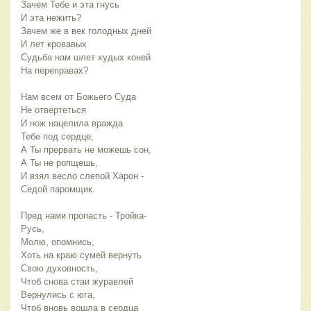
Зачем Тебе и эта гнусь
И эта нежить?
Зачем же в век голодных дней
И лет кровавых
Судьба нам шлет худых коней
На переправах?
Нам всем от Божьего Суда
Не отвертеться
И нож нацелила вражда
Тебе под сердце,
А Ты прервать не можешь сон,
А Ты не ропщешь,
И взял весло слепой Харон -
Седой паромщик.
Пред нами пропасть - Тройка-
Русь,
Молю, опомнись,
Хоть на краю сумей вернуть
Свою духовность,
Чтоб снова стаи журавлей
Вернулись с юга,
Чтоб вновь вошла в сердца