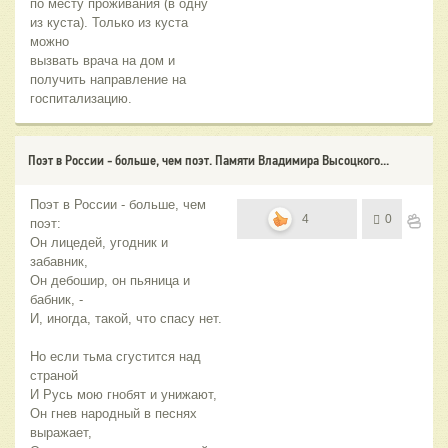
по месту проживания (в одну
из куста). Только из куста
можно
вызвать врача на дом и
получить направление на
госпитализацию.
Поэт в России - больше, чем поэт. Памяти Владимира Высоцкого...
Поэт в России - больше, чем
4
0
поэт:
Он лицедей, угодник и
забавник,
Он дебошир, он пьяница и
бабник, -
И, иногда, такой, что спасу нет.
Но если тьма сгустится над
страной
И Русь мою гнобят и унижают,
Он гнев народный в песнях
выражает,