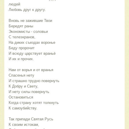
людей
Любовь друг к другу.
Вновь не зажившие Твои
Бередят раны
Экономисты - соловьи
С телеэкранов,
На диких съездах воронье
Беду пророчит
И всюду царствует враньё
И их и прочих.
Нам от ворья и от вранья
Спасенья нету
И страшно трудно повернуть
К Добру и Свету,
И нету силы повернуть
Остановиться
Когда страну хотят толкнуть
К самоубийству.
Так припади Святая Русь
К своим истокам,