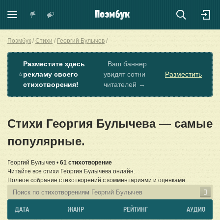
Поэмбук
Стихи
Георгий Булычев
Разместите здесь
Ваш баннер
⭐
рекламу своего
увидят сотни
Разместить
стихотворения!
читателей →
Стихи Георгия Булычева — самые
популярные.
Георгий Булычев •
61 стихотворение
Читайте все стихи Георгия Булычева онлайн.
Полное собрание стихотворений с комментариями и оценками.
ДАТА
ЖАНР
РЕЙТИНГ
АУДИО