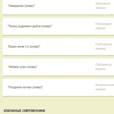
Любовная
"Ожидание (хокку)"
лирика
Пейзажная
"Танец кудрявых дубов (хокку)"
лирика
Пейзажная
"Берег реки Су (хокку)"
лирика
Пейзажная
"Зябкое утро (хокку)"
лирика
Религиозная
"Позднею ночью (хокку)"
лирика
ИЗБРАННЫЕ СОВРЕМЕННИКИ