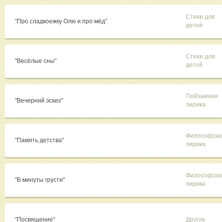
Стихи для
"Про сладкоежку Олю и про мёд"
детей
Стихи для
"Весёлые сны"
детей
Пейзажная
"Вечерний эскиз"
лирика
Философска
"Память детства"
лирика
Философска
"В минуты грусти"
лирика
"Посвящение"
Другое