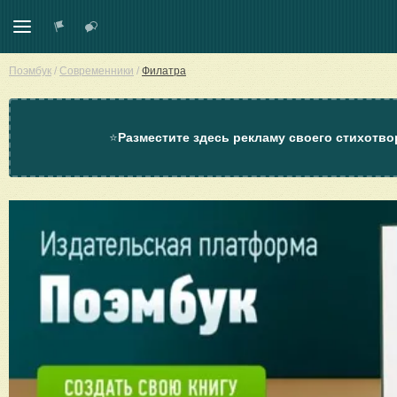
Поэмбук
/
Современники
/
Филатра
⭐
Разместите здесь рекламу своего стихотво