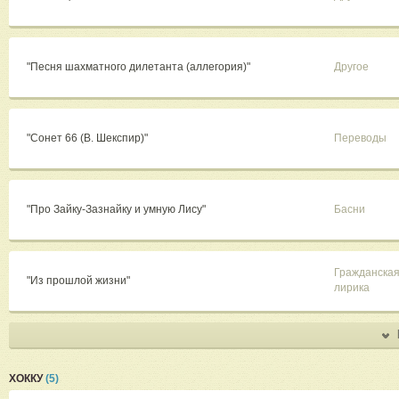
"Песня шахматного дилетанта (аллегория)"
Другое
"Сонет 66 (В. Шекспир)"
Переводы
"Про Зайку-Зазнайку и умную Лису"
Басни
Гражданска
"Из прошлой жизни"
лирика
ХОККУ
(5)