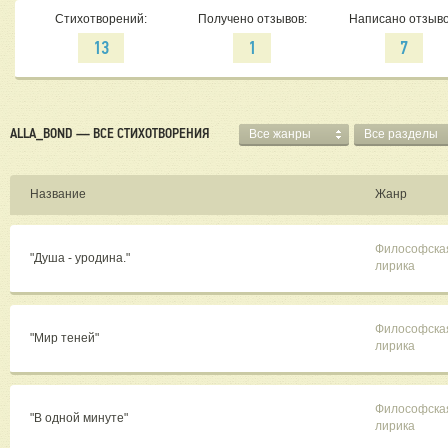
Стихотворений:
Получено отзывов:
Написано отзыво
13
1
7
ALLA_BOND — ВСЕ СТИХОТВОРЕНИЯ
Все жанры
Все разделы
Название
Жанр
Философска
"Душа - уродина."
лирика
Философска
"Мир теней"
лирика
Философска
"В одной минуте"
лирика