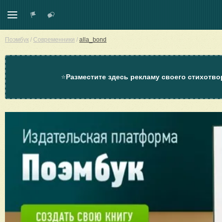
Поэмбук
/
Современники
/
alla_bond
⭐
Разместите здесь рекламу своего стихотво