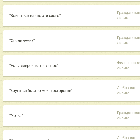
Гражданска
"Война, как горько это слово"
лирика
Гражданска
"Среди чужих"
лирика
Философска
"Есть в мире что-то вечное"
лирика
Любовная
"Крутятся быстро мои шестерёнки"
лирика
Гражданска
"Метка"
лирика
Любовная