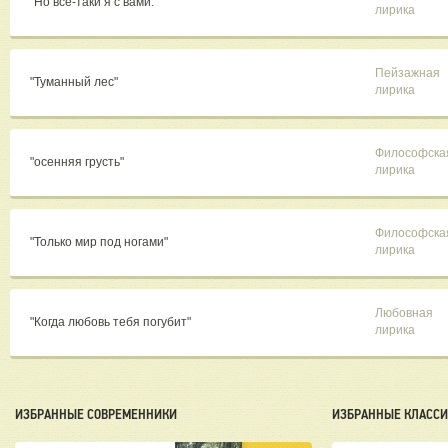
"Но всё-таки я с вами."
лирика
Пейзажная
"Туманный лес"
лирика
Философска
"осенняя грусть"
лирика
Философска
"Только мир под ногами"
лирика
Любовная
"Когда любовь тебя погубит"
лирика
ИЗБРАННЫЕ СОВРЕМЕННИКИ
ИЗБРАННЫЕ КЛАСС