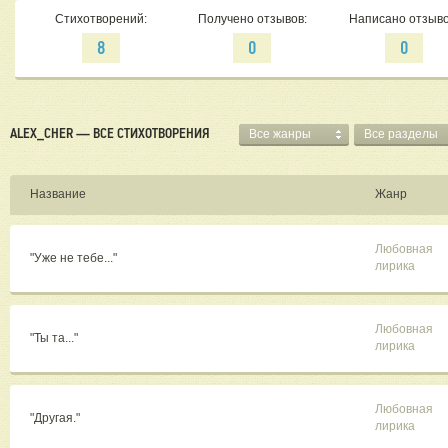
Стихотворений:
Получено отзывов:
Написано отзыво
8
0
0
ALEX_CHER — ВСЕ СТИХОТВОРЕНИЯ
Все жанры
Все разделы
Название
Жанр
Любовная
"Уже не тебе..."
лирика
Любовная
"Ты та..."
лирика
Любовная
"Другая."
лирика