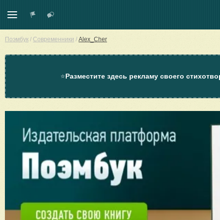
Поэмбук
/
Современники
/
Alex_Cher
⭐
Разместите здесь рекламу своего стихотво