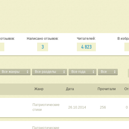
отзывов:
Написано отзывов:
Читателей:
В избр
3
3
4 823
Все жанры
Все разделы
Все года
Все
Жанр
Дата
Прочитали
От
Патриотические
26.10.2014
256
0
стихи
Патриотические