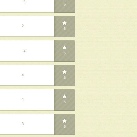
4
6
2
6
2
5
4
5
4
5
3
6