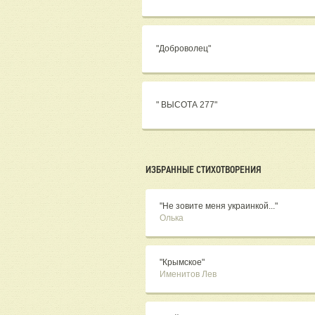
"Доброволец"
" ВЫСОТА 277"
ИЗБРАННЫЕ СТИХОТВОРЕНИЯ
"Не зовите меня украинкой..."
Олька
"Крымское"
Именитов Лев