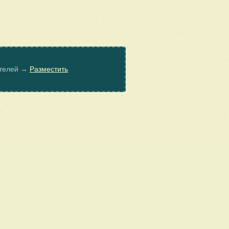
ателей →
Разместить
© Poembook.ru, 2026