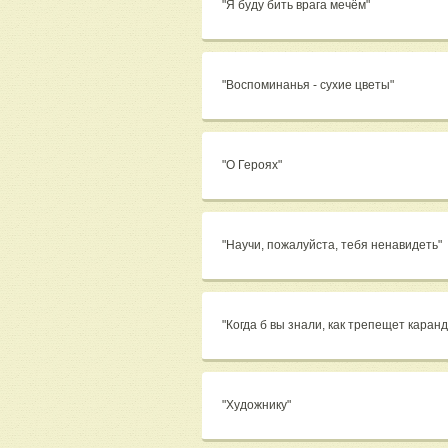
"Я буду бить врага мечём"
"Воспоминанья - сухие цветы"
"О Героях"
"Научи, пожалуйста, тебя ненавидеть"
"Когда б вы знали, как трепещет каран
"Художнику"