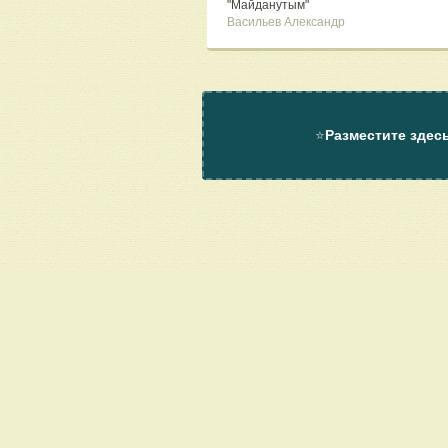
"Майданутым"
Васильев Александр
⭐
Разместите здес
О проекте
Помощь
Контакт