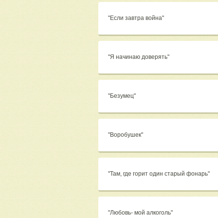
"Если завтра война"
"Я начинаю доверять"
"Безумец"
"Воробушек"
"Там, где горит один старый фонарь"
"Любовь- мой алкоголь"