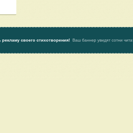
ь рекламу своего стихотворения!
Ваш баннер увидят сотни чит
ы
Пользовательское соглашение
Услуги
Клуб поэтов Поэмбука