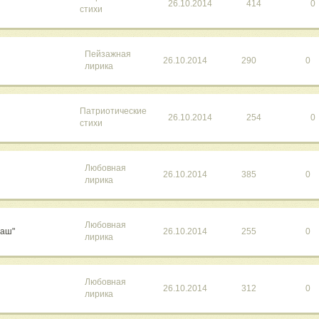
26.10.2014
414
0
стихи
Пейзажная
26.10.2014
290
0
лирика
Патриотические
26.10.2014
254
0
стихи
Любовная
26.10.2014
385
0
лирика
Любовная
даш"
26.10.2014
255
0
лирика
Любовная
26.10.2014
312
0
лирика