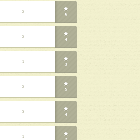
2
6
2
4
1
3
2
5
3
4
1
2