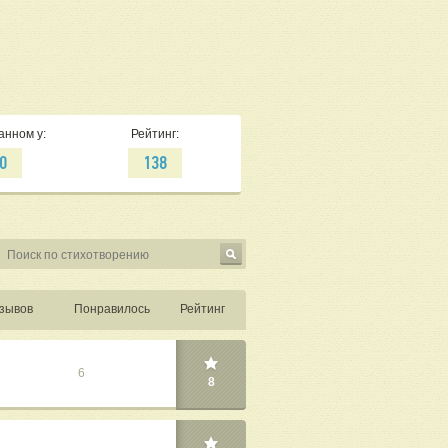
анном у:
Рейтинг:
0
138
зывов
Понравилось
Рейтинг
6
8