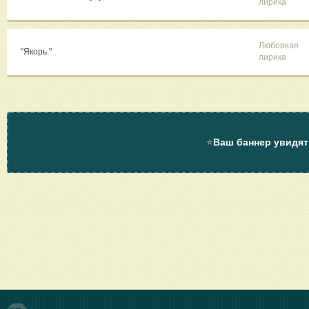
лирика
Любовная
"Якорь."
лирика
⭐
Ваш баннер увидят