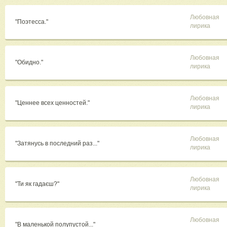
Любовная
"Поэтесса."
лирика
Любовная
"Обидно."
лирика
Любовная
"Ценнее всех ценностей."
лирика
Любовная
"Затянусь в последний раз..."
лирика
Любовная
"Ти як гадаєш?"
лирика
Любовная
"В маленькой полупустой..."