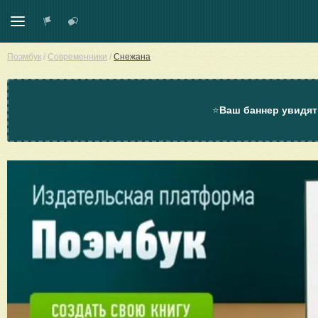
Поэмбук
/
Современники
/
Снежана
⭐
Ваш баннер увидят