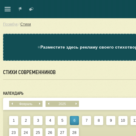
Поэмбук
/
Стихи
⭐
Разместите здесь рекламу своего стихотво
СТИХИ СОВРЕМЕННИКОВ
КАЛЕНДАРЬ
Февраль
2025
1
2
3
4
5
6
7
8
9
10
1
23
24
25
26
27
28