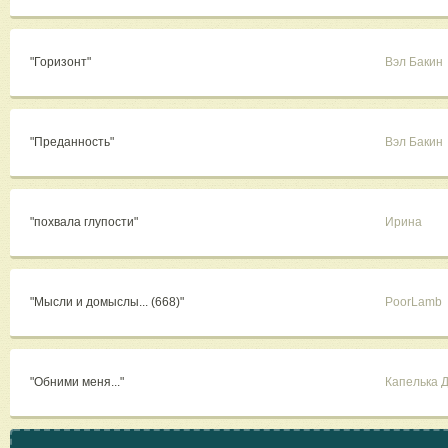
"Горизонт"
Вэл Бакин
"Преданность"
Вэл Бакин
"похвала глупости"
Ирина
"Мысли и домыслы... (668)"
PoorLamb
"Обними меня..."
Капелька 