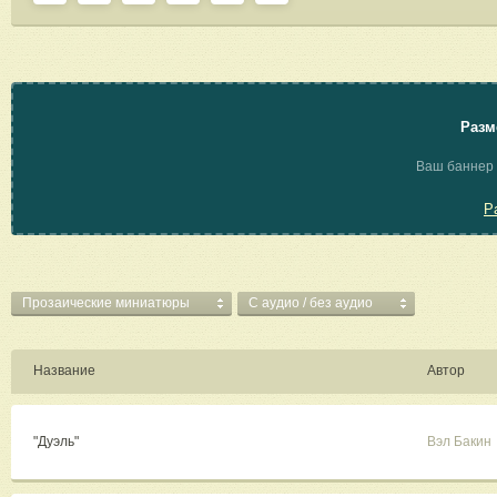
Разм
Ваш баннер 
Р
Прозаические миниатюры
C аудио / без аудио
Название
Автор
"Дуэль"
Вэл Бакин