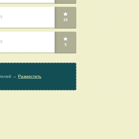
25
16
25
5
ателей →
Разместить