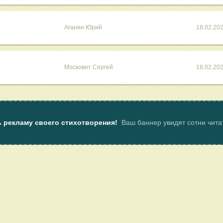
Аганин Юрий
18.02.20
Московит Сергей
18.02.20
ь рекламу своего стихотворения!
Ваш баннер увидят сотни чит