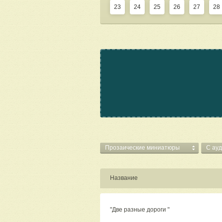
23
24
25
26
27
28
Прозаические миниатюры
C ауд
Название
"Две разные дороги "