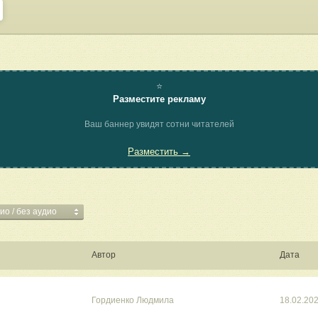
⭐
Разместите рекламу
Ваш баннер увидят сотни читателей
Разместить →
ио / без аудио
Автор
Дата
Гордиенко Людмила
18.02.20