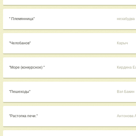
" Племянница"
незабудка
"Челобанов"
Карыч
"Море (конкурсное) "
Кирдина Е
"Пешеходы"
Вэл Бакин
"Растопка печи."
Антонова 