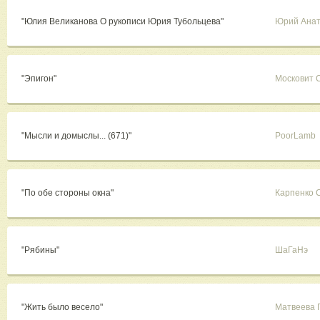
"Юлия Великанова О рукописи Юрия Тубольцева"
Юрий Анат
"Эпигон"
Московит 
"Мысли и домыслы... (671)"
PoorLamb
"По обе стороны окна"
Карпенко 
"Рябины"
ШаГаНэ
"Жить было весело"
Матвеева 