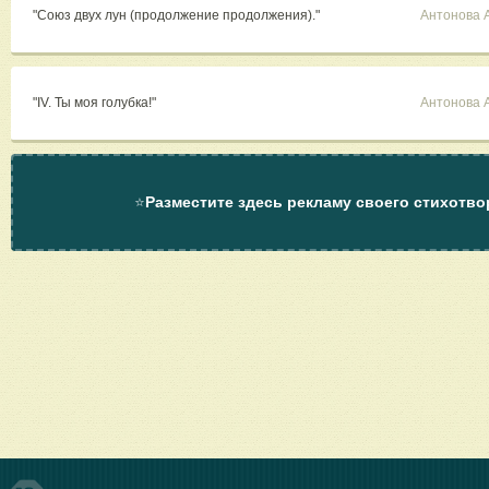
"Союз двух лун (продолжение продолжения)."
Антонова 
"IV. Ты моя голубка!"
Антонова 
⭐
Разместите здесь рекламу своего стихотво