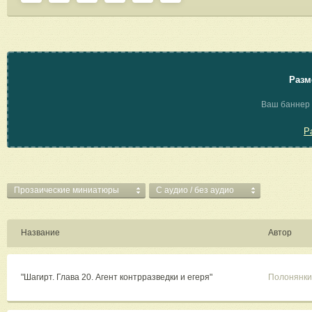
Разм
Ваш баннер 
Р
Прозаические миниатюры
C аудио / без аудио
Название
Автор
"Шагирт. Глава 20. Агент контрразведки и егеря"
Полонянки