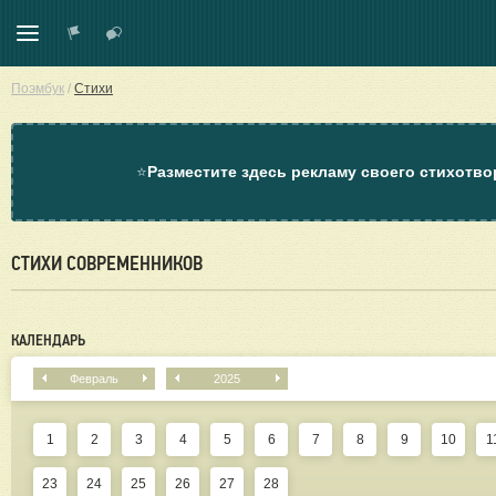
Поэмбук
/
Стихи
⭐
Разместите здесь рекламу своего стихотво
СТИХИ СОВРЕМЕННИКОВ
КАЛЕНДАРЬ
Февраль
2025
1
2
3
4
5
6
7
8
9
10
1
23
24
25
26
27
28