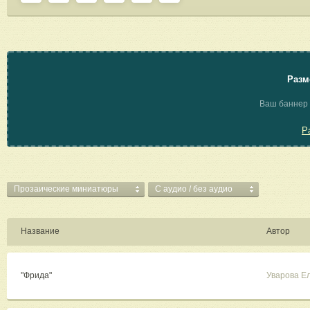
Разм
Ваш баннер 
Р
Прозаические миниатюры
C аудио / без аудио
Название
Автор
"Фрида"
Уварова Е