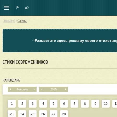
Поэмбук
/
Стихи
⭐
Разместите здесь рекламу своего стихотво
СТИХИ СОВРЕМЕННИКОВ
КАЛЕНДАРЬ
Февраль
2025
1
2
3
4
5
6
7
8
9
10
1
23
24
25
26
27
28