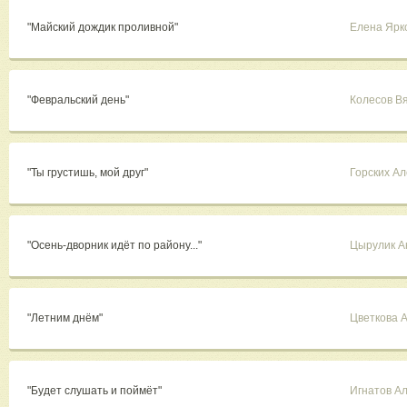
"Майский дождик проливной"
Елена Ярк
"Февральский день"
Колесов В
"Ты грустишь, мой друг"
Горских А
"Осень-дворник идёт по району..."
Цырулик А
"Летним днём"
Цветкова 
"Будет слушать и поймёт"
Игнатов А