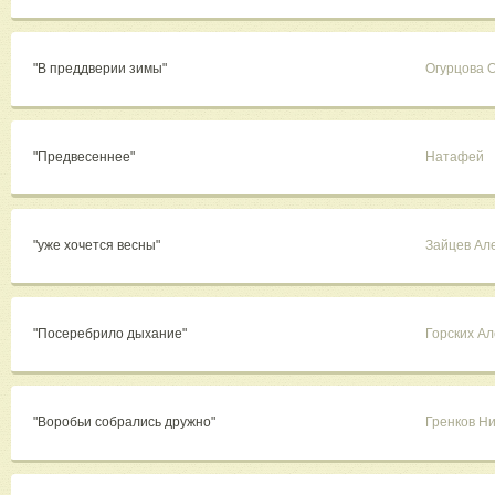
"В преддверии зимы"
Огурцова 
"Предвесеннее"
Натафей
"уже хочется весны"
Зайцев Ал
"Посеребрило дыхание"
Горских А
"Воробьи собрались дружно"
Гренков Н