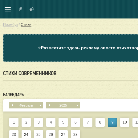
Поэмбук
/
Стихи
⭐
Разместите здесь рекламу своего стихотво
СТИХИ СОВРЕМЕННИКОВ
КАЛЕНДАРЬ
Февраль
2025
1
2
3
4
5
6
7
8
9
10
1
23
24
25
26
27
28