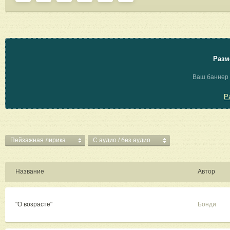
Разм
Ваш баннер 
Р
Пейзажная лирика
C аудио / без аудио
Название
Автор
"О возрасте"
Бонди