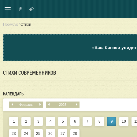
Поэмбук
/
Стихи
⭐
Ваш баннер увидят
СТИХИ СОВРЕМЕННИКОВ
КАЛЕНДАРЬ
Февраль
2025
1
2
3
4
5
6
7
8
9
10
1
23
24
25
26
27
28