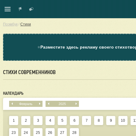
Поэмбук
/
Стихи
⭐
Разместите здесь рекламу своего стихотво
СТИХИ СОВРЕМЕННИКОВ
КАЛЕНДАРЬ
Февраль
2025
1
2
3
4
5
6
7
8
9
10
1
23
24
25
26
27
28