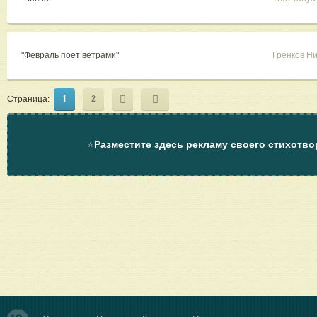
"Февраль поёт ветрами"
Гренков Н
1
2
Страница:
⭐
Разместите здесь рекламу своего стихотво