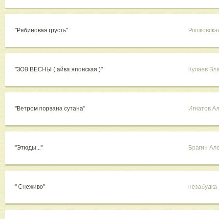
"Рябиновая грусть"
Рошковска
"ЗОВ ВЕСНЫ ( айва японская )"
Кулаев Вл
"Ветром порвана сутана"
Игнатов А
"Этюды..."
Брагин Ал
" Снеживо"
незабудка