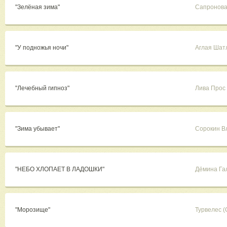
"Зелёная зима"
Сапронова
"У подножья ночи"
Аглая Шат
"Лечебный гипноз"
Лива Прос
"Зима убывает"
Сорокин В
"НЕБО ХЛОПАЕТ В ЛАДОШКИ"
Дёмина Га
"Морозище"
Турвелес (