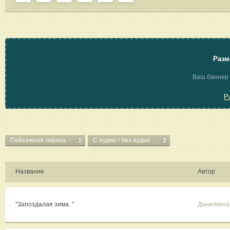
Разм
Ваш баннер 
Р
Пейзажная лирика
C аудио / без аудио
Название
Автор
"Запоздалая зима. "
Данилкин