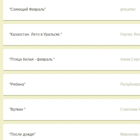
"Сияющий Февраль"
greyartur
"Казахстан. Лето в Уральске."
Герлис Ян
"Птица белая - февраль "
Агеев Сер
"Рябина"
Полубояро
"Вулкан "
Соколова 
"После дождя"
Миронова 