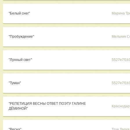
"Белый снег"
Марина Т
"Пробуждение"
Мельник С
"Лунный свет"
5527e7f1b
"Туман"
5527e7f1b
"РЕПЕТИЦИЯ ВЕСНЫ ОТВЕТ ПОЭТУ ГАЛИНЕ
Краснодар
ДЁМИНОЙ"
"Весна"
True Tanya