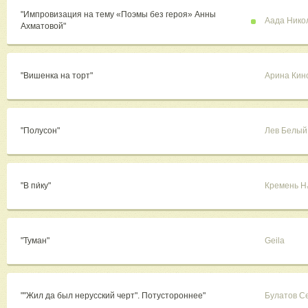
"Импровизация на тему «Поэмы без героя» Анны
Аада Нико
Ахматовой"
"Вишенка на торт"
Арина Кин
"Полусон"
Лев Белый
"В пи́ку"
Кремень 
"Туман"
Geila
""Жил да был нерусский черт". Потустороннее"
Булатов С