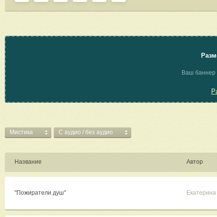
Разм
Ваш баннер 
Р
Мистика
C аудио / без аудио
Название
Автор
"Пожиратели душ"
Екатерина