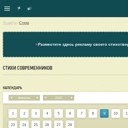
Поэмбук
/
Стихи
⭐
Разместите здесь рекламу своего стихотво
СТИХИ СОВРЕМЕННИКОВ
КАЛЕНДАРЬ
Февраль
2025
1
2
3
4
5
6
7
8
9
10
1
23
24
25
26
27
28