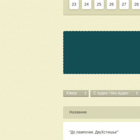
23
24
25
26
27
28
Юмор
C аудио / без аудио
Название
"До лампочки. ДвуХстишье"