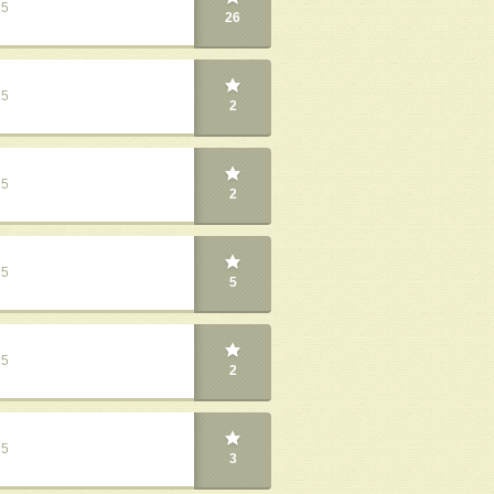
25
26
25
2
25
2
25
5
25
2
25
3