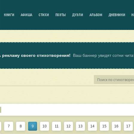
КНИГИ
АФИША
СТИХИ
ПОЭТЫ
ДУЭЛИ
АЛЬБОМ
ДНЕВНИКИ
К
ь рекламу своего стихотворения!
Ваш баннер увидят сотни чит
7
8
9
10
11
12
13
14
15
16
17