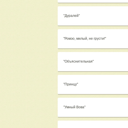
"Дуралей"
"Ромэо, милый, не грусти!"
"Объяснительная"
"Принцу"
"Умный Вова"