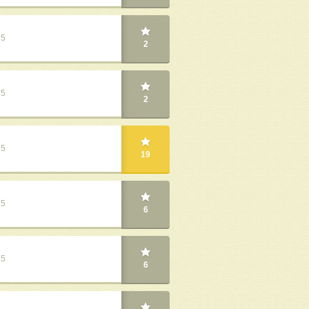
25
2
25
2
25
19
25
6
25
6