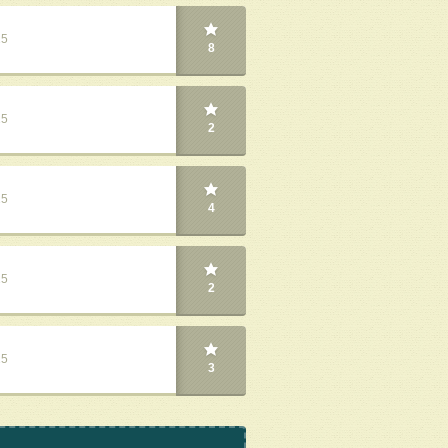
25
8
25
2
25
4
25
2
25
3