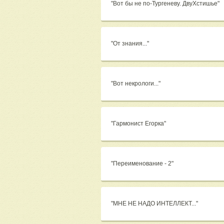
"Вот бы не по-Тургеневу. ДвуХстишье"
"От знания..."
"Вот некрологи..."
"Гармонист Егорка"
"Переименование - 2"
"МНЕ НЕ НАДО ИНТЕЛЛЕКТ..."