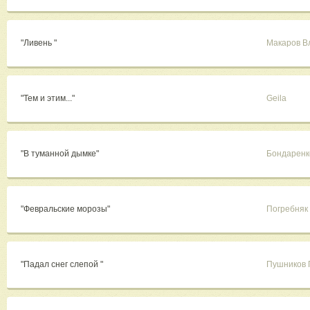
"Ливень "
Макаров В
"Тем и этим..."
Geila
"В туманной дымке"
Бондаренк
"Февральские морозы"
Погребняк
"Падал снег слепой "
Пушников 