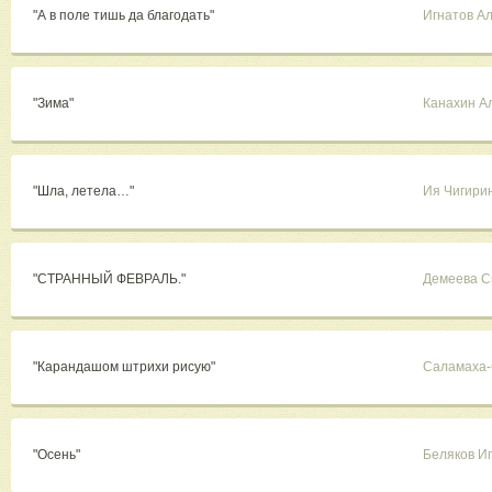
"А в поле тишь да благодать"
Игнатов А
"Зима"
Канахин А
"Шла, летела…"
Ия Чигири
"СТРАННЫЙ ФЕВРАЛЬ."
Демеева С
"Карандашом штрихи рисую"
Саламаха-
"Осень"
Беляков И