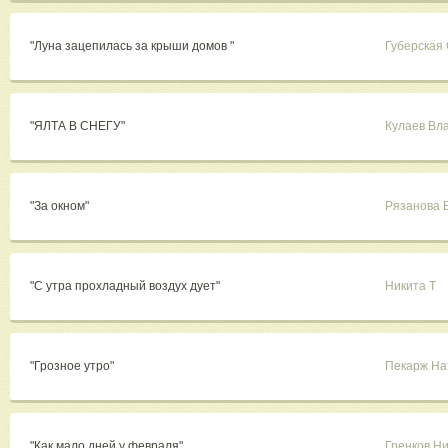
"Луна зацепилась за крыши домов "
Губерская 
"ЯЛТА В СНЕГУ"
Кулаев Вл
"За окном"
Рязанова 
"С утра прохладный воздух дует"
Никита Т
"Грозное утро"
Пекарж На
"Как мало дней у февраля"
Гренков Н