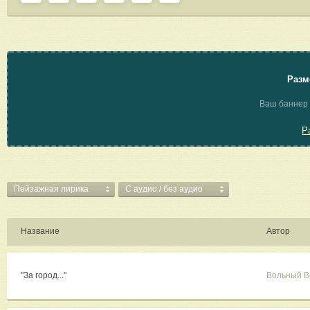
Разм
Ваш баннер 
Р
Пейзажная лирика
C аудио / без аудио
Название
Автор
"За город..."
Вольный В