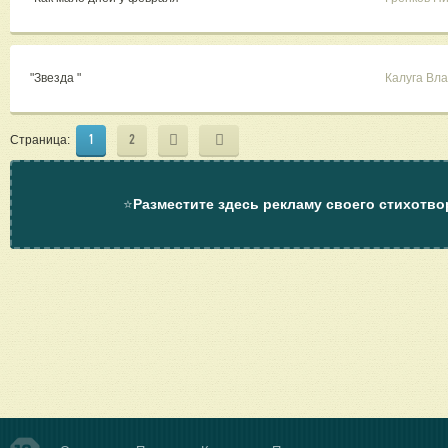
"Звезда "
Калуга Вл
1
2
Страница:
⭐
Разместите здесь рекламу своего стихотво