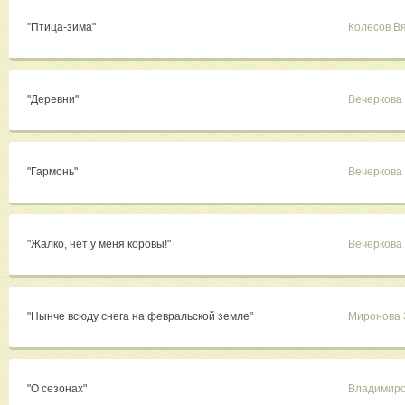
"Птица-зима"
Колесов В
"Деревни"
Вечеркова
"Гармонь"
Вечеркова
"Жалко, нет у меня коровы!"
Вечеркова
"Нынче всюду снега на февральской земле"
Миронова 
"О сезонах"
Владимиро