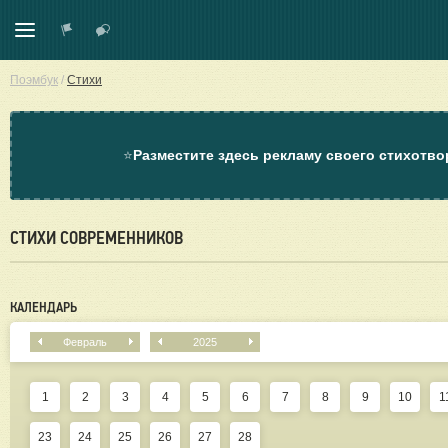
Поэмбук
/
Стихи
⭐
Разместите здесь рекламу своего стихотво
СТИХИ СОВРЕМЕННИКОВ
КАЛЕНДАРЬ
Февраль
2025
1
2
3
4
5
6
7
8
9
10
1
23
24
25
26
27
28