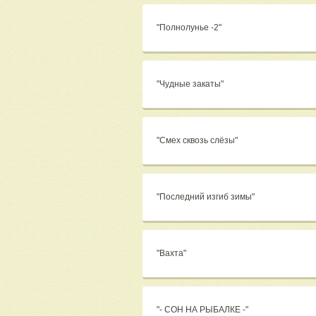
"Полнолунье -2"
"Чудные закаты"
"Смех сквозь слёзы"
"Последний изгиб зимы"
"Вахта"
"- СОН НА РЫБАЛКЕ -"