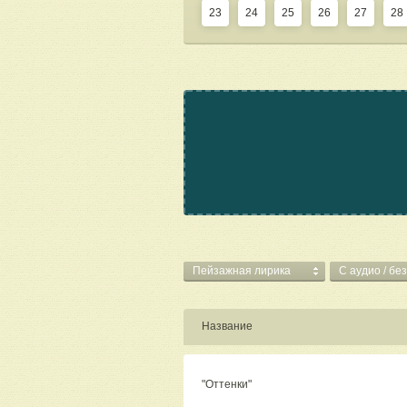
23
24
25
26
27
28
Пейзажная лирика
C аудио / бе
Название
"Оттенки"