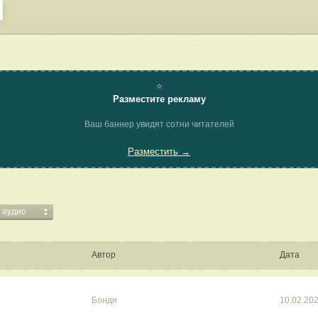
⭐
Разместите рекламу
Ваш баннер увидят сотни читателей
Разместить →
з аудио
Автор
Дата
Бонди
10.02.20