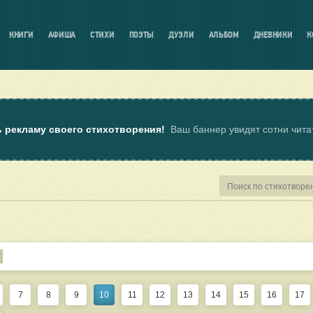
КНИГИ
АФИША
СТИХИ
ПОЭТЫ
ДУЭЛИ
АЛЬБОМ
ДНЕВНИКИ
К
ь рекламу своего стихотворения!
Ваш баннер увидят сотни чит
7
8
9
10
11
12
13
14
15
16
17