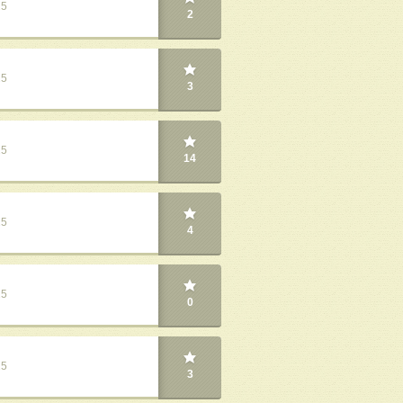
25
2
25
3
25
14
25
4
25
0
25
3