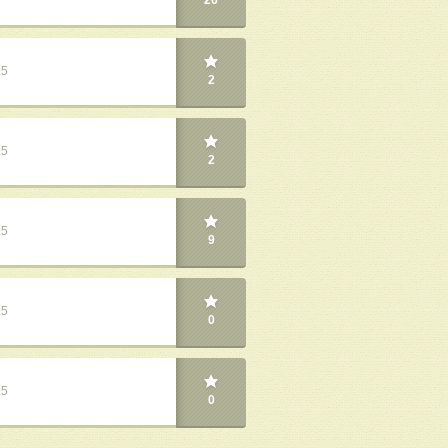
26
25
2
25
2
25
9
25
0
25
0