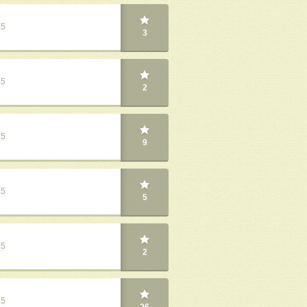
25
3
25
2
25
9
25
5
25
2
25