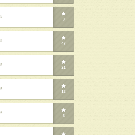
25
3
25
47
25
21
25
12
25
3