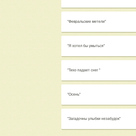
"Февральские метели"
"Я хотел бы умыться"
"Тихо падает снег "
"Осень"
"Загадочны улыбки незабудок"