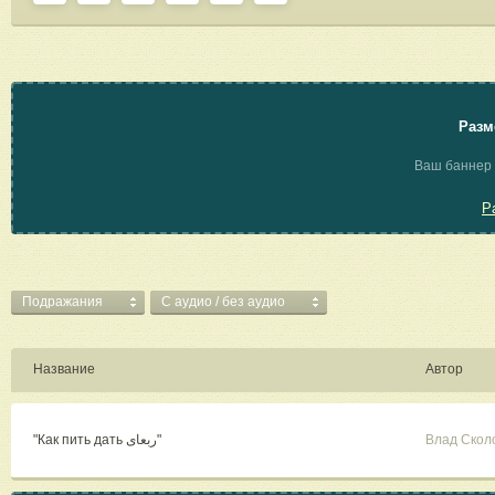
Разм
Ваш баннер 
Р
Подражания
C аудио / без аудио
Название
Автор
"Как пить дать ربعای"
Влад Скол