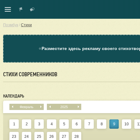
Поэмбук
/
Стихи
⭐
Разместите здесь рекламу своего стихотво
СТИХИ СОВРЕМЕННИКОВ
КАЛЕНДАРЬ
Февраль
2025
1
2
3
4
5
6
7
8
9
10
1
23
24
25
26
27
28