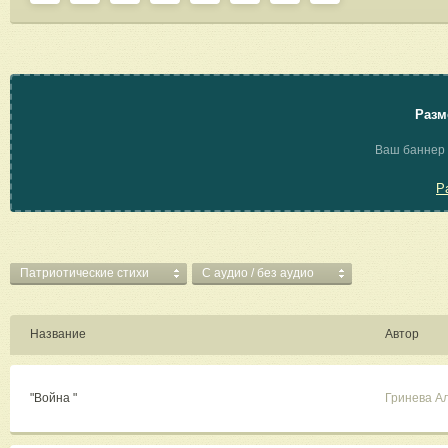
Разм
Ваш баннер 
Р
Патриотические стихи
C аудио / без аудио
Название
Автор
"Война "
Гринева А