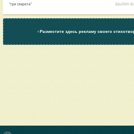
"три секрета"
ШЫЛИН Вл
⭐
Разместите здесь рекламу своего стихотво