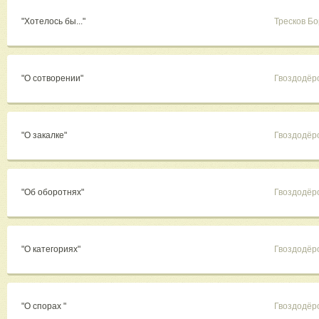
"Хотелось бы..."
Тресков Б
"О сотворении"
Гвоздодёр
"О закалке"
Гвоздодёр
"Об оборотнях"
Гвоздодёр
"О категориях"
Гвоздодёр
"О спорах "
Гвоздодёр