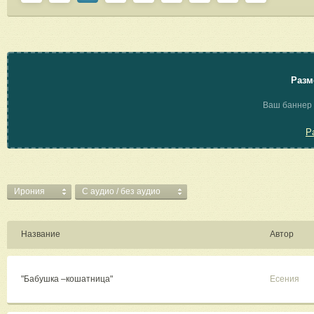
Разм
Ваш баннер 
Р
Ирония
C аудио / без аудио
Название
Автор
"Бабушка –кошатница"
Есения