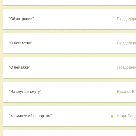
"Об энтропии"
Гвоздодёр
"О богатстве"
Гвоздодёр
"О пейзаже"
Гвоздодёр
"Из смуты в смуту"
Бухалов В
"Космический репортаж"
Игорь Бон