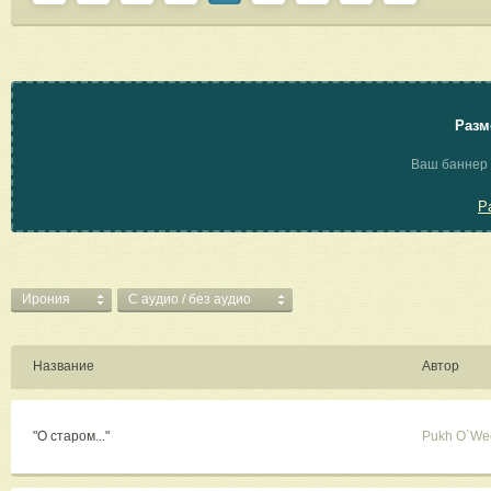
Разм
Ваш баннер 
Р
Ирония
C аудио / без аудио
Название
Автор
"О старом..."
Pukh O`We