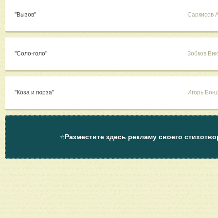
"Вызов"
Саркисов 
"Соло-голо"
Зобков Ви
"Коза и гюрза"
Игорь Бон
⭐
Разместите здесь рекламу своего стихотво