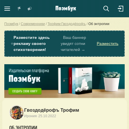
Поэмбук
Современники
Трофим Гвоздодёрофъ
Об энтропии
Разместите здесь
Ваш баннер
⭐
рекламу своего
увидят сотни
Разместить
стихотворения!
читателей →
Гвоздодёрофъ Трофим
·
Ирония
25.10.2022
ОБ ЭНТРОПИИ