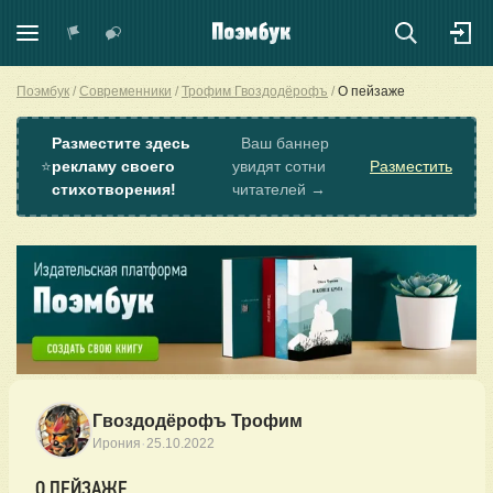
Поэмбук
Современники
Трофим Гвоздодёрофъ
О пейзаже
Разместите здесь
Ваш баннер
⭐
рекламу своего
увидят сотни
Разместить
стихотворения!
читателей →
Гвоздодёрофъ Трофим
·
Ирония
25.10.2022
О ПЕЙЗАЖЕ