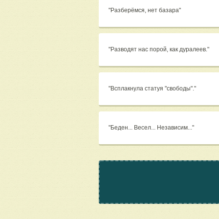
"Разберёмся, нет базара"
"Разводят нас порой, как дуралеев."
"Всплакнула статуя "свободы"."
"Беден... Весел... Независим..."