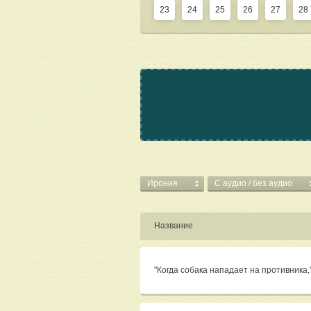
23
24
25
26
27
28
Ирония
C аудио / без аудио
Название
"Когда собака нападает на противника,