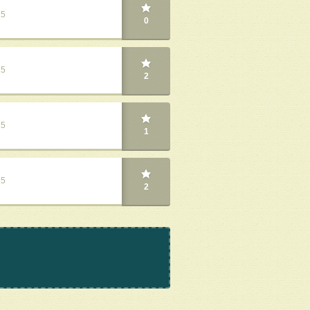
25
0
25
2
25
1
25
2