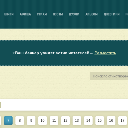
КНИГИ
АФИША
СТИХИ
ПОЭТЫ
ДУЭЛИ
АЛЬБОМ
ДНЕВНИКИ
К
⭐
Ваш баннер увидят сотни читателей
→
Разместить
7
8
9
10
11
12
13
14
15
16
17