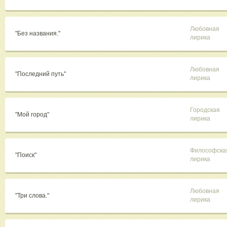
Любовная
"Без названия."
лирика
Любовная
"Последний путь"
лирика
Городская
"Мой город"
лирика
Философска
"Поиск"
лирика
Любовная
"Три слова."
лирика