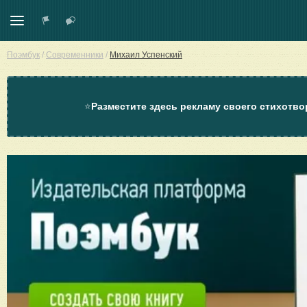
Поэмбук
/
Современники
/
Михаил Успенский
⭐
Разместите здесь рекламу своего стихотво