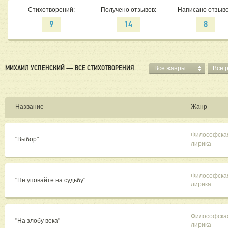
Стихотворений:
Получено отзывов:
Написано отзыво
9
14
8
МИХАИЛ УСПЕНСКИЙ — ВСЕ СТИХОТВОРЕНИЯ
Все жанры
Все 
Название
Жанр
Философска
"Выбор"
лирика
Философска
"Не уповайте на судьбу"
лирика
Философска
"На злобу века"
лирика