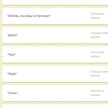
Любовная
"Любовь, она ведь не проходит"
лирика
Гражданска
"Добро"
лирика
Любовная
"Чудо"
лирика
Гражданска
"Люди"
лирика
Любовная
"Осень"
лирика