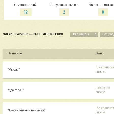
Стихотворений:
Получено отзывов:
Написано отзыво
12
2
0
МИХАИЛ БАРИНОВ — ВСЕ СТИХОТВОРЕНИЯ
Все жанры
Все ра
Название
Жанр
Гражданска
"Мысли"
лирика
Любовная
"Два года..."
лирика
Гражданска
"А если жизнь, она одна?"
лирика