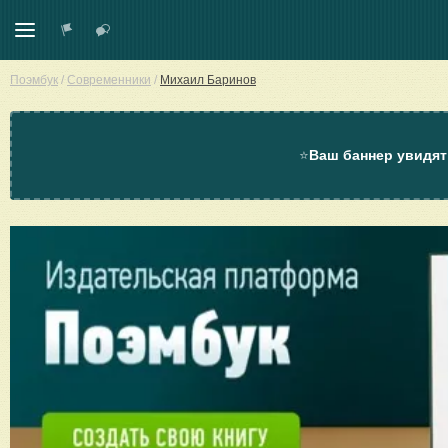
Поэмбук
/
Современники
/
Михаил Баринов
⭐
Ваш баннер увидят