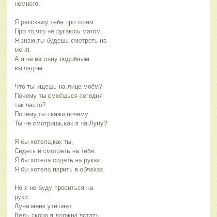
немного.
Я расскажу тебе про шрам.
Про то,что не ругаюсь матом.
Я знаю,ты будешь смотреть на
меня.
А я не взгляну подобным
взглядом.
Что ты ищешь на лице моём?
Почему ты смеёшься сегодня
так часто?
Почему,ты скажи,почему
Ты не смотришь,как я на Луну?
Я бы хотела,как ты,
Сидеть и смотреть на тебя.
Я бы хотела сидеть на руках.
Я бы хотела парить в облаках.
Но я не буду проситься на
руки.
Луна меня утешает.
Ведь скоро я должна встать