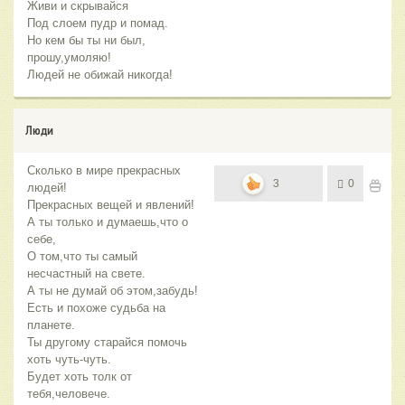
Живи и скрывайся
Под слоем пудр и помад.
Но кем бы ты ни был,
прошу,умоляю!
Людей не обижай никогда!
Люди
Сколько в мире прекрасных
3
0
людей!
Прекрасных вещей и явлений!
А ты только и думаешь,что о
себе,
О том,что ты самый
несчастный на свете.
А ты не думай об этом,забудь!
Есть и похоже судьба на
планете.
Ты другому старайся помочь
хоть чуть-чуть.
Будет хоть толк от
тебя,человече.