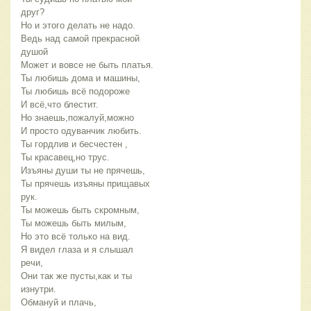
друг?
Но и этого делать не надо.
Ведь над самой прекрасной
душой
Может и вовсе не быть платья.
Ты любишь дома и машины,
Ты любишь всё подороже
И всё,что блестит.
Но знаешь,пожалуй,можно
И просто одуванчик любить.
Ты гордлив и бесчестен ,
Ты красавец,но трус.
Изъяны души ты не прячешь,
Ты прячешь изъяны прищавых
рук.
Ты можешь быть скромным,
Ты можешь быть милым,
Но это всё только на вид.
Я видел глаза и я слышал
речи,
Они так же пусты,как и ты
изнутри.
Обмануй и плачь,