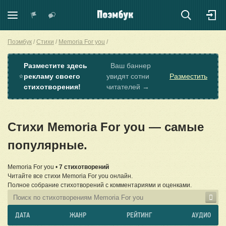
Поэмбук
Стихи
Memoria For you
Разместите здесь
Ваш баннер
⭐
рекламу своего
увидят сотни
Разместить
стихотворения!
читателей →
Стихи Memoria For you — самые
популярные.
Memoria For you •
7 стихотворений
Читайте все стихи Memoria For you онлайн.
Полное собрание стихотворений с комментариями и оценками.
ДАТА
ЖАНР
РЕЙТИНГ
АУДИО