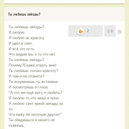
Ты любишь звёзды?
Ты любишь звёзды?
2
0
Я люблю.
Я люблю их красоту.
И цвет,и свет,
И всё,что есть,
Что видим мы и то,что нет.
Ты любишь звёзды?
Почему?Скажи,ответь мне!
Ты любишь только красоту?
И там,и на планете?
Ты вскрикнешь,ты встанешь
И посмотришь в глаза:
"А что же ещё могу я любить?
Я люблю то,что вижу в ночи.
Я люблю свет яркой звезды за
то,
Что вижу её получше других!".
Ты обидишься и ничего не
скажешь.