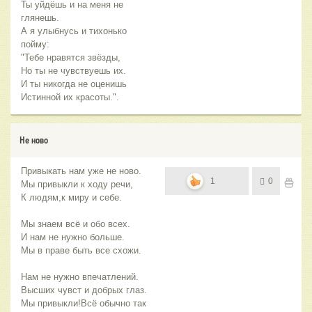
Ты уйдёшь и на меня не
глянешь.
А я улыбнусь и тихонько
пойму:
"Тебе нравятся звёзды,
Но ты не чувствуешь их.
И ты никогда не оценишь
Истинной их красоты.".
Не ново
Привыкать нам уже не ново.
1
0
Мы привыкли к ходу речи,
К людям,к миру и себе.
Мы знаем всё и обо всех.
И нам не нужно больше.
Мы в праве быть все схожи.
Нам не нужно впечатлений.
Высших чувст и добрых глаз.
Мы привыкли!Всё обычно так