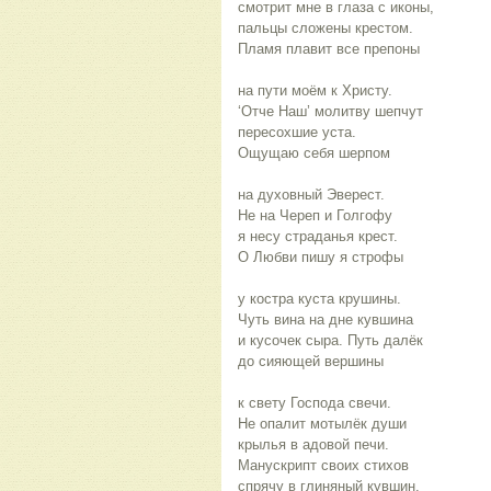
смотрит мне в глаза с иконы,
пальцы сложены крестом.
Пламя плавит все препоны
на пути моём к Христу.
‘Отче Наш’ молитву шепчут
пересохшие уста.
Ощущаю себя шерпом
на духовный Эверест.
Не на Череп и Голгофу
я несу страданья крест.
О Любви пишу я строфы
у костра куста крушины.
Чуть вина на дне кувшина
и кусочек сыра. Путь далёк
до сияющей вершины
к свету Господа свечи.
Не опалит мотылёк души
крылья в адовой печи.
Манускрипт своих стихов
спрячу в глиняный кувшин.