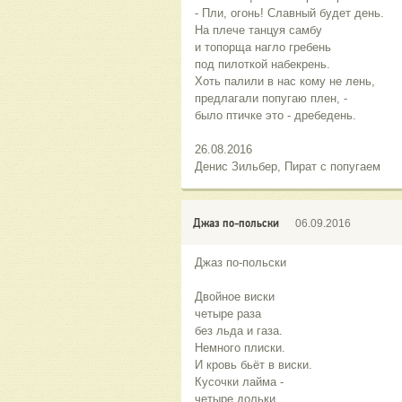
- Пли, огонь! Славный будет день.
На плече танцуя самбу
и топорща нагло гребень
под пилоткой набекрень.
Хоть палили в нас кому не лень,
предлагали попугаю плен, -
было птичке это - дребедень.
26.08.2016
Денис Зильбер, Пират с попугаем
Джаз по-польски
06.09.2016
Джаз по-польски
Двойное виски
четыре раза
без льда и газа.
Немного плиски.
И кровь бьёт в виски.
Кусочки лайма -
четыре дольки.