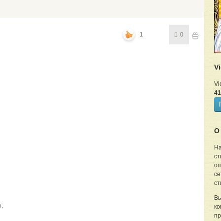
1
0
V
Vi
41
О
На
ст
оп
се
ст
Вы
ю.
ко
пр