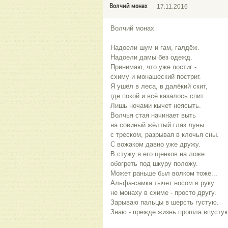
Волчий монах
17.11.2016
Волчий монах
Надоели шум и гам, галдёж.
Надоели дамы без одежд.
Принимаю, что уже постиг -
схиму и монашеский постриг.
Я ушёл в леса, в далёкий скит,
где покой и всё казалось спит.
Лишь ночами кычет неясыть.
Волчья стая начинает выть
на совиный жёлтый глаз луны
с треском, разрывая в клочья сны.
С вожаком давно уже дружу.
В стужу я его щенков на ложе
обогреть под шкуру положу.
Может раньше был волком тоже...
Альфа-самка тычет носом в руку
не монаху в схиме - просто другу.
Зарываю пальцы в шерсть густую.
Знаю - прежде жизнь прошла впусту