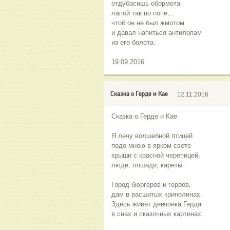
отдубасишь обормота
лапой так по попе,..
чтоб он не был жмотом
и давал напиться антилопам
из его болота.
19.09.2016
Сказка о Герде и Кае
12.11.2016
Сказка о Герде и Кае
Я лечу волшебной птицей
подо мною в ярком свете
крыши с красной черепицей,
люди, лошади, кареты.
Город бюргеров и герров,
дам в расшитых кринолинах.
Здесь живёт девчонка Герда
в снах и сказочных картинах.