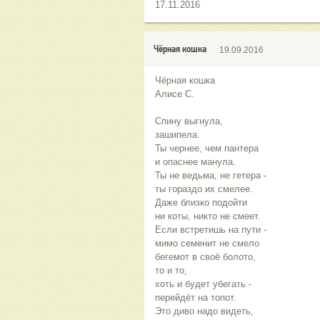
17.11.2016
Чёрная кошка
19.09.2016
Чёрная кошка
Алисе С.
Спину выгнула,
зашипела.
Ты чернее, чем пантера
и опаснее манула.
Ты не ведьма, не гетера -
ты гораздо их смелее.
Даже близко подойти
ни коты, никто не смеет.
Если встретишь на пути -
мимо семенит не смело
бегемот в своё болото,
то и то,
хоть и будет убегать -
перейдёт на топот.
Это диво надо видеть,