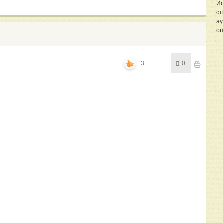
Ис
ст
ау
оп
3
0