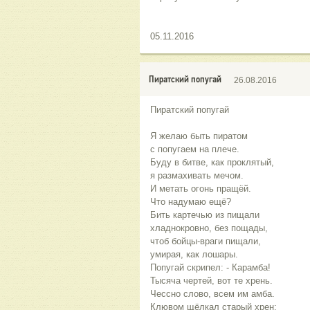
05.11.2016
Пиратский попугай
26.08.2016
Пиратский попугай
Я желаю быть пиратом
с попугаем на плече.
Буду в битве, как проклятый,
я размахивать мечом.
И метать огонь пращёй.
Что надумаю ещё?
Бить картечью из пищали
хладнокровно, без пощады,
чтоб бойцы-враги пищали,
умирая, как лошары.
Попугай скрипел: - Карамба!
Тысяча чертей, вот те хрень.
Чессно слово, всем им амба.
Клювом щёлкал старый хрен: