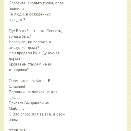
Спросите, сколько крови, слёз
пролили,
Те люди, в осаждённых
городах?
Где Ваша Честь, где Совесть,
толика Ума?
Наверное, на полочке в
шкатулке, дома?
Или продали Их с Душою за
дарма
Кровавым Упырям из-за
«кордона»?
Опомнитесь ребята – Вы
Славяне!
Погоны ж на плечах не для
красы!
Присягу Вы давали не
Майдану!
С Вас спросится за всё, в свои
часы!
07.05.2014 г.