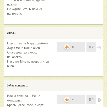
нужны-
Не ждите, чтобы вам их
напилили.
Ушла...
Где-то там, в Миру далёком
6
0
Ждёт меня моя любовь.
Она ушла так скоро,
ненароком…
И в этот Мир не возвратится
вновь.
Война пришла…
Война пришла… Её не
4
0
ожидали...
Кровь, ужас, горе, смерть