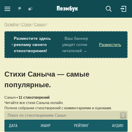
Поэмбук
Стихи
Саныч
Разместите здесь
Ваш баннер
⭐
рекламу своего
увидят сотни
Разместить
стихотворения!
читателей →
Стихи Саныча — самые
популярные.
Саныч •
11 стихотворений
Читайте все стихи Саныча онлайн.
Полное собрание стихотворений с комментариями и оценками.
ДАТА
ЖАНР
РЕЙТИНГ
АУДИО