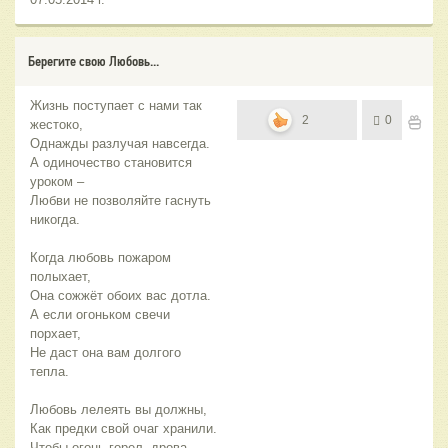
Берегите свою Любовь...
Жизнь поступает с нами так
2
0
жестоко,
Однажды разлучая навсегда.
А одиночество становится
уроком –
Любви не позволяйте гаснуть
никогда.
Когда любовь пожаром
полыхает,
Она сожжёт обоих вас дотла.
А если огоньком свечи
порхает,
Не даст она вам долгого
тепла.
Любовь лелеять вы должны,
Как предки свой очаг хранили.
Чтобы огонь горел, дрова