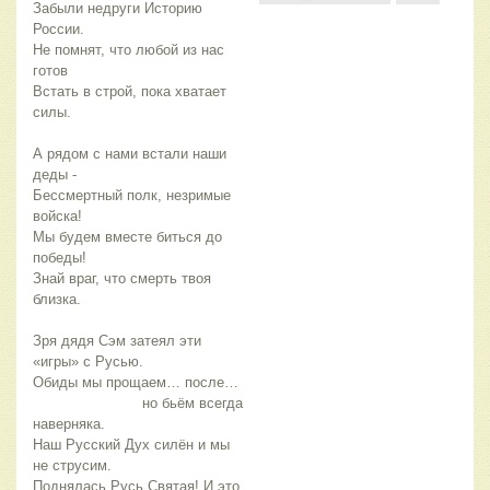
Забыли недруги Историю
России.
Не помнят, что любой из нас
готов
Встать в строй, пока хватает
силы.
А рядом с нами встали наши
деды -
Бессмертный полк, незримые
войска!
Мы будем вместе биться до
победы!
Знай враг, что смерть твоя
близка.
Зря дядя Сэм затеял эти
«игры» с Русью.
Обиды мы прощаем… после…
но бьём всегда
наверняка.
Наш Русский Дух силён и мы
не струсим.
Поднялась Русь Святая! И это