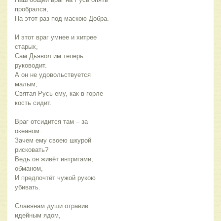
пробрался,
На этот раз под маскою Добра.
И этот враг умнее и хитрее
старых,
Сам Дьявол им теперь
руководит.
А он не удовольствуется
малым,
Святая Русь ему, как в горле
кость сидит.
Враг отсидится там – за
океаном.
Зачем ему своею шкурой
рисковать?
Ведь он живёт интригами,
обманом,
И предпочтёт чужой рукою
убивать.
Славянам души отравив
идейным ядом,