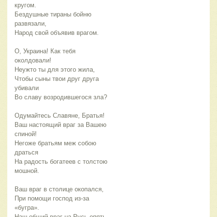
кругом.
Бездушные тираны бойню
развязали,
Народ свой объявив врагом.
О, Украина! Как тебя
околдовали!
Неужто ты для этого жила,
Чтобы сыны твои друг друга
убивали
Во славу возродившегося зла?
Одумайтесь Славяне, Братья!
Ваш настоящий враг за Вашею
спиной!
Негоже братьям меж собою
драться
На радость богатеев с толстою
мошной.
Ваш враг в столице окопался,
При помощи господ из-за
«бугра».
Наш общий враг на Русь опять