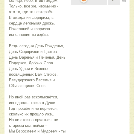
солнце, небо, птиц галдёж.
Только, все же, необычно -
что-то, где-то невтерпёж.
В ожидании сюрприза, в
сердце лёгонькая дрожь.
Пожеланий и капризов
исполнения ты ждёшь.
Ведь сегодня День Рожденья,
День Сюрпризов и Цветов.
День Варенья и Печенья. День
Подарков, Добрых Слов…
День Удачи и Везенья,
посвященных Вам Стихов,
Безудержного Веселья и
Сбывающихся Снов.
Но иной раз всколыхнётся,
исподволь, тоска в Душе -
Год прошёл и не вернётся,
сколько их прошло уже…
Но не стоит огорчаться, не
стареем мы, пойми –
Мы Взрослеем и Мудреем - ты