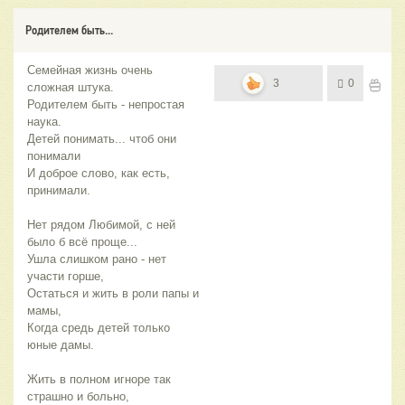
Родителем быть...
Семейная жизнь очень
3
0
сложная штука.
Родителем быть - непростая
наука.
Детей понимать... чтоб они
понимали
И доброе слово, как есть,
принимали.
Нет рядом Любимой, с ней
было б всё проще...
Ушла слишком рано - нет
участи горше,
Остаться и жить в роли папы и
мамы,
Когда средь детей только
юные дамы.
Жить в полном игноре так
страшно и больно,