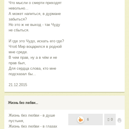
Что мысли о смерти приходят
невольно...
А может напиться, в дурмане
забыться?
Но это ж не выход - так Чуду
не сбыться.
И где это Чудо, искать его где?
Чтоб Мир воцарился в родной
мне среде.
В чем прав, ну а в чём и не
прав был,
Для сердца слова, кто мне
подсказал бы...
21.12.2015
Жизнь без любви...
Жизнь без любви - в душе
6
0
пустыня,
Жизнь без любви - в глазах