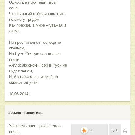
Одной мечтою тешит враг
себя,
Что Русский с Украинцем жить
не смогут рядом
Как прежде, в мире – уважая и
любя.
Но просчитались господа за
океаном,
На Русь Святую зло нельзя
нести.
Англосаксонский сэр в Руси не
будет паном,
И, безнаказанно, домой не
сможет он уйти!
10.06.2014 г.
Забыли - напомним...
Зашевелилась вражья сила
2
0
вновь,