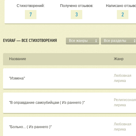
Стихотворений:
Получено отзывов:
Написано отзыво
7
3
2
EVGRAF — ВСЕ СТИХОТВОРЕНИЯ
Все жанры
Все разделы
Название
Жанр
Любовная
"Измена"
лирика
Религиозная
"В оправдание самоубийцам ( Из раннего )"
лирика
Любовная
"Больно... ( Из раннего )"
лирика