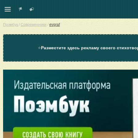
Поэмбук
/
Современники
/
evgraf
⭐
Разместите здесь рекламу своего стихотво