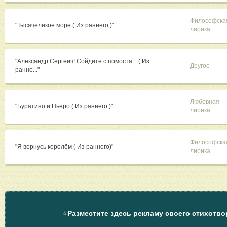
Философска
"Тысячеликое море ( Из раннего )"
лирика
"Александр Сергеич! Сойдите с помоста... ( Из
Другое
ранне..."
Любовная
"Буратино и Пьеро ( Из раннего )"
лирика
Философска
"Я вернусь королём ( Из раннего)"
лирика
⭐
Разместите здесь рекламу своего стихотво