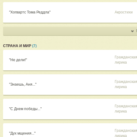
"Хогвартс Тома Реддла"
Акростихи
СТРАНА И МИР
(7)
Гражданска
"Не дели!"
лирика
Гражданска
"Знаешь, Аня..."
лирика
Гражданска
"С Днем победы..."
лирика
Гражданска
"Дух мщения..."
лирика