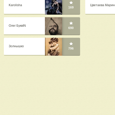
Karolisha
Цветаева Марин
169
Олег БуквIN
690
Золнышко
796