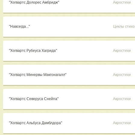
"Хогвартс Долорес Амбридж"
Акростихи
"Навсегда..."
Циклы стихо
"Хогвартс Рубеуса Хагрида"
Акростихи
"Хогвартс Минервы Макгонагалл"
Акростихи
"Хогвартс Северуса Снейпа"
Акростихи
"Хогвартс Альбуса Дамблдора"
Акростихи