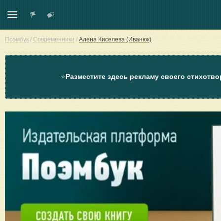
Поэмбук
/
Современники
/
Алена Киселева (Иванюк)
⭐
Разместите здесь рекламу своего стихотво