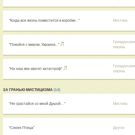
"Когда вся жизнь поместится в коробке..."
Мистика
Гражданска
"Покойся с миром, Украина..."
лирика
Гражданска
"На наш век хватит катастроф"
лирика
ЗА ГРАНЬЮ МИСТИЦИЗМА
(14)
"Не срастайся со мной Душой... "
Мистика
"Синяя Птица"
Другое