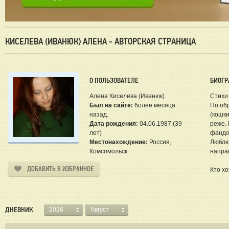
КИСЕЛЕВА (ИВАНЮК) АЛЕНА - АВТОРСКАЯ СТРАНИЦА
О ПОЛЬЗОВАТЕЛЕ
БИОГР
Алена Киселева (Иванюк)
Стихи 
Был на сайте:
более месяца
По об
назад.
(кошки
Дата рождения:
04.06.1987 (39
реже. 
лет)
фандо
Местонахождение:
Россия,
Люблю
Комсомольск
направ
ДОБАВИТЬ В ИЗБРАННОЕ
Кто хо
ДНЕВНИК
2026
Август