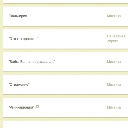
"Валькирия..."
Мистика
Пейзажная
"Это так просто..."
лирика
"Бабка Ванга предсказала..."
Мистика
"Отражение"
Мистика
"Реинкарнация"
Мистика