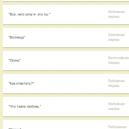
Любовная
"Все, чего хочу я- это ты."
лирика
Любовная
"Волчица"
лирика
Философска
"Огонь"
лирика
Любовная
"Как ответить?"
лирика
Любовная
"Что такое любовь."
лирика
Пейзажная