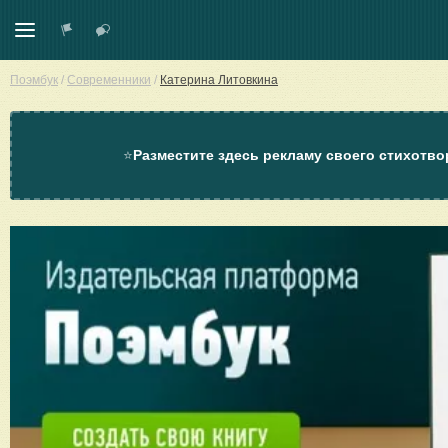
Поэмбук
/
Современники
/
Катерина Литовкина
⭐
Разместите здесь рекламу своего стихотво