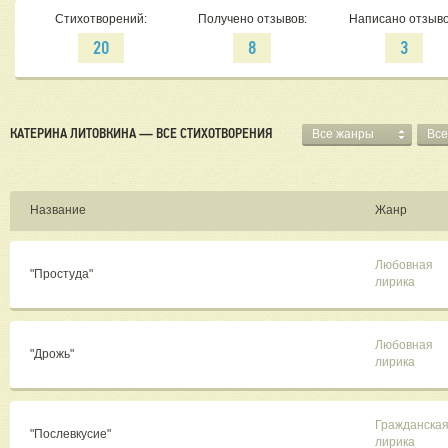
Стихотворений:
Получено отзывов:
Написано отзыво
20
8
3
КАТЕРИНА ЛИТОВКИНА — ВСЕ СТИХОТВОРЕНИЯ
Все жанры
Все
Название
Жанр
Любовная
"Простуда"
лирика
Любовная
"Дрожь"
лирика
Гражданска
"Послевкусие"
лирика