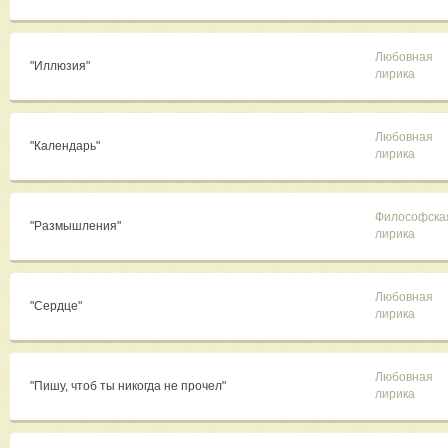
Любовная
"Иллюзия"
лирика
Любовная
"Календарь"
лирика
Философска
"Размышления"
лирика
Любовная
"Сердце"
лирика
Любовная
"Пишу, чтоб ты никогда не прочел"
лирика