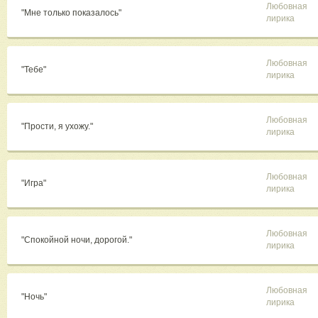
Любовная
"Мне только показалось"
лирика
Любовная
"Тебе"
лирика
Любовная
"Прости, я ухожу."
лирика
Любовная
"Игра"
лирика
Любовная
"Спокойной ночи, дорогой."
лирика
Любовная
"Ночь"
лирика