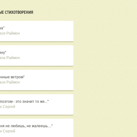
ЫЕ СТИХОТВОРЕНИЯ
на"
аси Раймон
ину"
аси Раймон
ённые ветром"
аси Раймон
поэтом - это значит то же..."
н Сергей
ня не любишь, не жалеешь...."
н Сергей