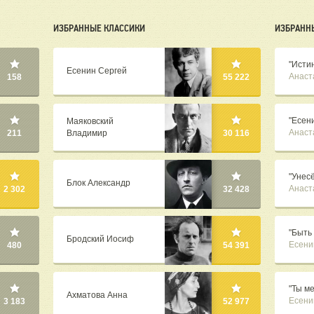
ИЗБРАННЫЕ КЛАССИКИ
ИЗБРАНН
"Исти
Есенин Сергей
Анаст
158
55 222
"Есен
Маяковский
Анаст
Владимир
211
30 116
"Унес
Блок Александр
Анаст
2 302
32 428
"Быть 
Бродский Иосиф
Есени
480
54 391
"Ты ме
Ахматова Анна
Есени
3 183
52 977