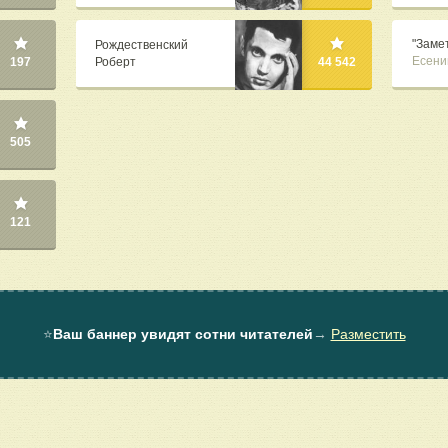
"Замет
Рождественский
Есени
Роберт
197
44 542
505
121
⭐
Ваш баннер увидят сотни читателей
→
Разместить