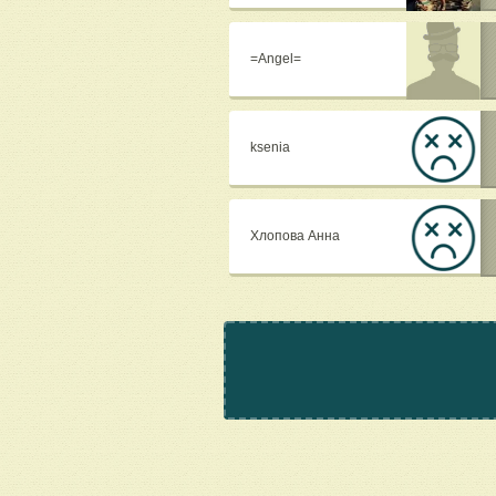
=Angel=
ksenia
Хлопова Анна