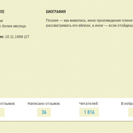
ЕЛЕ
БИОГРАФИЯ
Поэзия — как живопись: иное произведение плени
ая
рассматривать его вблизи, а иное — если отойде
:
более месяца
ия:
10.11.1998 (27
отзывов:
Написано отзывов:
Читателей:
В избр
5
36
1 816