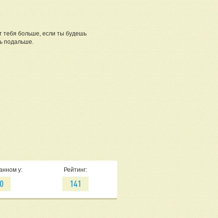
т тебя больше, если ты будешь
шь подальше.
анном у:
Рейтинг:
0
141