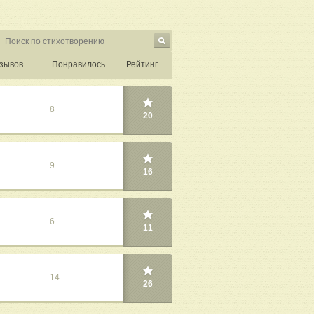
зывов
Понравилось
Рейтинг
8
20
9
16
6
11
14
26