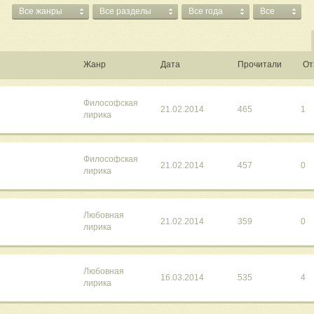
Все жанры
Все разделы
Все года
Все
Жанр
Дата
Прочитали
От
Философская
21.02.2014
465
1
лирика
Философская
21.02.2014
457
0
лирика
Любовная
21.02.2014
359
0
лирика
Любовная
16.03.2014
535
4
лирика