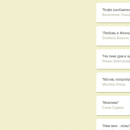
"Кофе разбавлен
Василенко Ольг
"Любовь и Жизнь
Svetlana Basova
"На пике дум и чу
Роман Викторов
"Мотив, попробу
Миллер Игорь
"Вежливо"
Серж Гудман
"Имя мне - ложь!