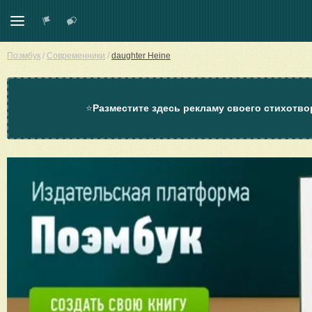
Поэмбук
/
Современники
/
daughter Heine
⭐
Разместите здесь рекламу своего стихотво