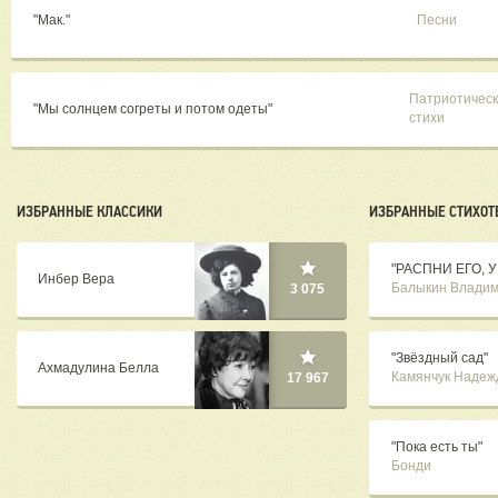
"Мак."
Песни
Патриотичес
"Мы солнцем согреты и потом одеты"
стихи
ИЗБРАННЫЕ КЛАССИКИ
ИЗБРАННЫЕ СТИХОТ
"РАСПНИ ЕГО, УБ
Инбер Вера
Балыкин Влади
3 075
"Звёздный сад"
Ахмадулина Белла
Камянчук Надеж
17 967
"Пока есть ты"
Бонди