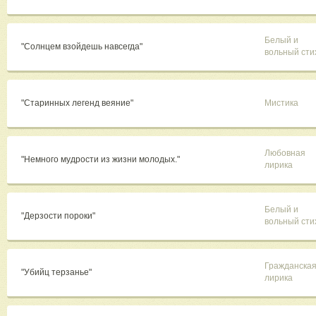
Белый и
"Солнцем взойдешь навсегда"
вольный сти
"Старинных легенд веяние"
Мистика
Любовная
"Немного мудрости из жизни молодых."
лирика
Белый и
"Дерзости пороки"
вольный сти
Гражданска
"Убийц терзанье"
лирика