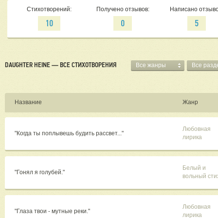
Стихотворений:
Получено отзывов:
Написано отзыво
10
0
5
DAUGHTER HEINE — ВСЕ СТИХОТВОРЕНИЯ
Все жанры
Все разд
Название
Жанр
Любовная
"Когда ты поплывешь будить рассвет..."
лирика
Белый и
"Гонял я голубей."
вольный сти
Любовная
"Глаза твои - мутные реки."
лирика