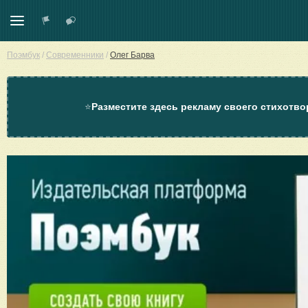
Поэмбук
/
Современники
/
Олег Барва
⭐
Разместите здесь рекламу своего стихотво