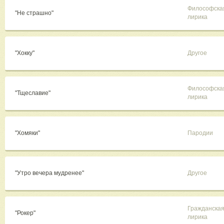
Философска
"Не страшно"
лирика
"Хокку"
Другое
Философска
"Тщеславие"
лирика
"Хомяки"
Пародии
"Утро вечера мудренее"
Другое
Гражданска
"Рокер"
лирика