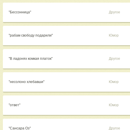
"Бессонница"
Другое
"рабам свободу подарили"
Юмор
"В ладонях комкая платок"
Другое
"несолоно хлебавши"
Юмор
"ответ"
Юмор
"Сансара Оз"
Другое