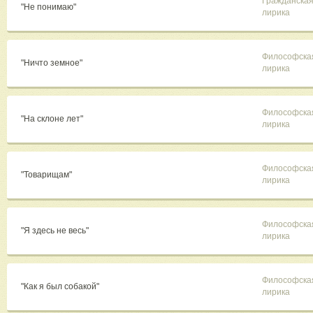
Гражданска
"Не понимаю"
лирика
Философска
"Ничто земное"
лирика
Философска
"На склоне лет"
лирика
Философска
"Товарищам"
лирика
Философска
"Я здесь не весь"
лирика
Философска
"Как я был собакой"
лирика