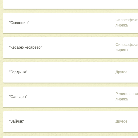
Философска
"Освоение"
лирика
Философска
"Кесарю кесарево"
лирика
"Гордыня"
Другое
Религиозная
"Сансара"
лирика
"Зайчик"
Другое