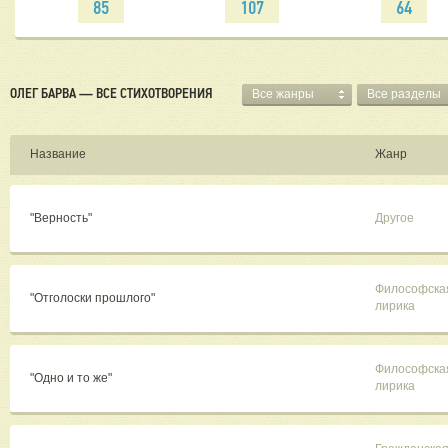
85
107
64
ОЛЕГ БАРВА — ВСЕ СТИХОТВОРЕНИЯ
Все жанры
Все разделы
Название
Жанр
"Верность"
Другое
Философска
"Отголоски прошлого"
лирика
Философска
"Одно и то же"
лирика