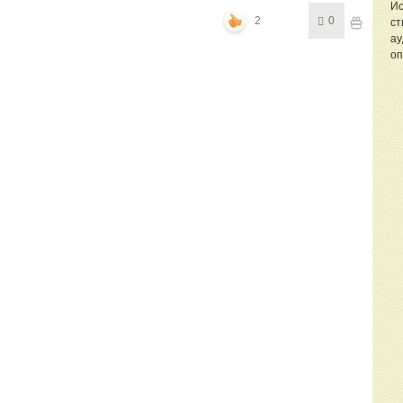
Ис
2
0
ст
ау
оп