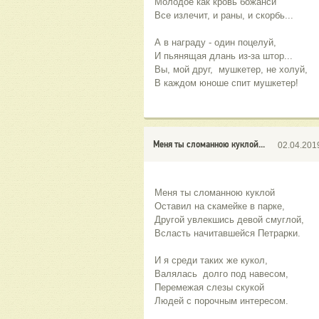
Молодое как кровь божанси
Все излечит, и раны, и скорбь...
А в награду - один поцелуй,
И пьянящая длань из-за штор...
Вы, мой друг,  мушкетер, не холуй,
В каждом юноше спит мушкетер!
Меня ты сломанною куклой...
02.04.201
Меня ты сломанною куклой
Оставил на скамейке в парке,
Другой увлекшись девой смуглой,
Всласть начитавшейся Петрарки.
И я среди таких же кукол,
Валялась  долго под навесом,
Перемежая слезы скукой
Людей с порочным интересом.