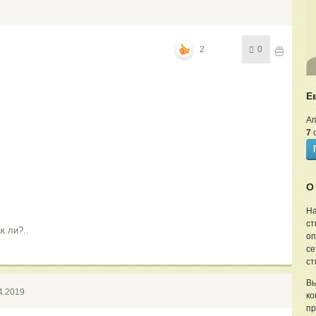
2
0
Е
Ап
7
с
О
На
ст
к ли?..
оп
се
ст
Вы
4.2019
ко
пр