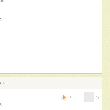
уже
й,
4.2019
1
0
а,