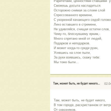
Раритетами, ценностями ставшими  
Сможешь досыта насладиться.
Осторожно снимая за слоем слой
Спрессованного времени,
С укоризной качающего седой голово
Лихо вставшего в стремени,
Не удивляйся, счищая остатки слов,
Чему-то, блеснувшему ярким,-
Много спрятано мной от людей,
Подарков и неподарков.
И может когда-то среди руин,
Усевшись на слое пыли,
За руки взявшись, скажу тебе:
Мы тоже были…
Там, может быть, не будет никого...
02.0
Там, может быть, не будет никого,
В том городе, расхристанном от ветр
От сквозняков,