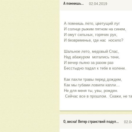
А помнишь...
02.04.2019
А помнишь лето, цветущий луг
И солнце рыжим пятном на синем,
И омут сильных, горячих рук,
И безвременье, где нас  носило?
Шальное лето, медовый Спас,
Над абажуром  мотались тени,
И вечер пьяно за разом раз
Бесстыдно падал к тебе в колени.
Как пахли травы перед дождем,
Как мы губами ловили капли…
Не для меня ты, увы, рожден.
 Сейчас все в прошлом.  Скажи, не та
О, весна! Ветер странствий подул...
02.0