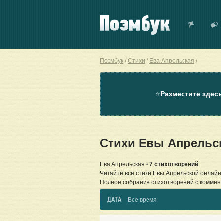
Поэмбук
Стихи
Ева Апрельская
⭐
Разместите здес
Стихи Евы Апрельс
Ева Апрельская •
7 стихотворений
Читайте все стихи Евы Апрельской онлайн
Полное собрание стихотворений с коммен
ДАТА
Все время