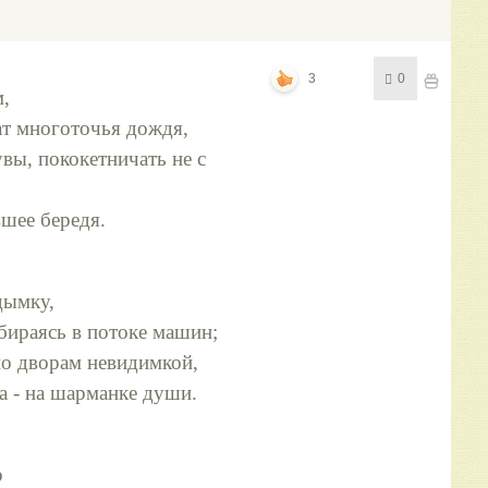
3
0
м,
ат многоточья дождя,
увы, пококетничать не с
вшее бередя.
дымку,
бираясь в потоке машин;
по дворам невидимкой,
ка - на шарманке души.
р