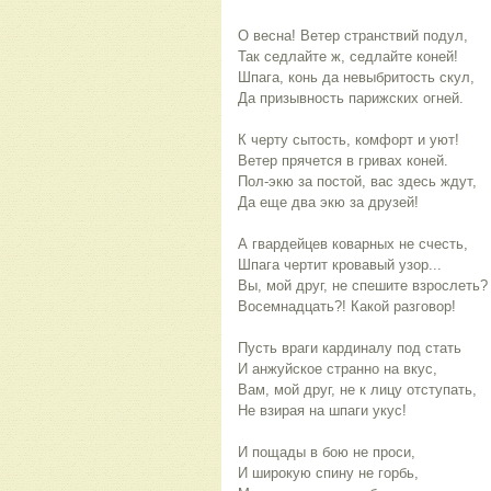
О весна! Ветер странствий подул,
Так седлайте ж, седлайте коней!
Шпага, конь да невыбритость скул,
Да призывность парижских огней.
К черту сытость, комфорт и уют!
Ветер прячется в гривах коней.
Пол-экю за постой, вас здесь ждут,
Да еще два экю за друзей!
А гвардейцев коварных не счесть,
Шпага чертит кровавый узор...
Вы, мой друг, не спешите взрослеть?
Восемнадцать?! Какой разговор!
Пусть враги кардиналу под стать
И анжуйское странно на вкус,
Вам, мой друг, не к лицу отступать,
Не взирая на шпаги укус!
И пощады в бою не проси,
И широкую спину не горбь,