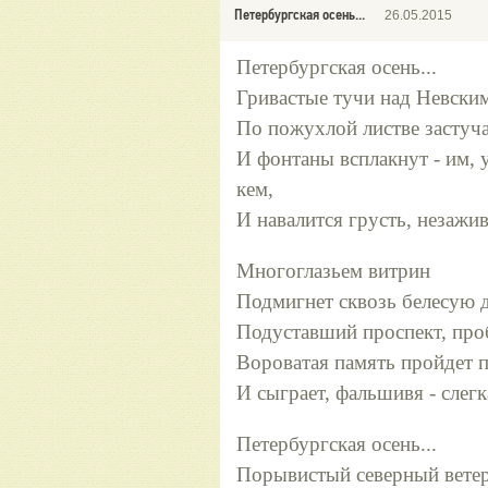
Петербургская осень...
26.05.2015
Петербургская осень...
Гривастые тучи над Невски
По пожухлой листве застуч
И фонтаны всплакнут - им, 
кем,
И навалится грусть, незажи
Многоглазьем витрин
Подмигнет сквозь белесую 
Подуставший проспект, про
Вороватая память пройдет 
И сыграет, фальшивя - слег
Петербургская осень...
Порывистый северный вете