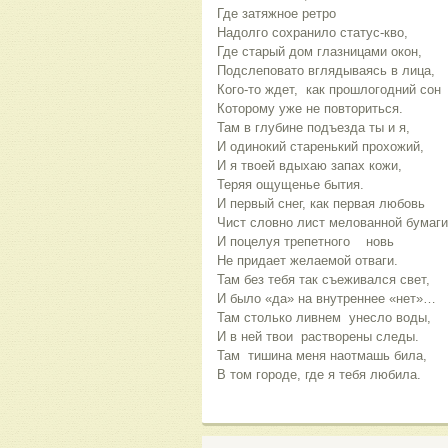
Где затяжное ретро 
Надолго сохранило статус-кво,
Где старый дом глазницами окон,
Подслеповато вглядываясь в лица,
Кого-то ждет,  как прошлогодний сон
Которому уже не повториться.
Там в глубине подъезда ты и я,
И одинокий старенький прохожий,
И я твоей вдыхаю запах кожи,
Теряя ощущенье бытия.
И первый снег, как первая любовь
Чист словно лист мелованной бумаги
И поцелуя трепетного    новь
Не придает желаемой отваги.
Там без тебя так съеживался свет,
И было «да» на внутреннее «нет»…
Там столько ливнем  унесло воды,
И в ней твои  растворены следы.
Там  тишина меня наотмашь била,
В том городе, где я тебя любила.