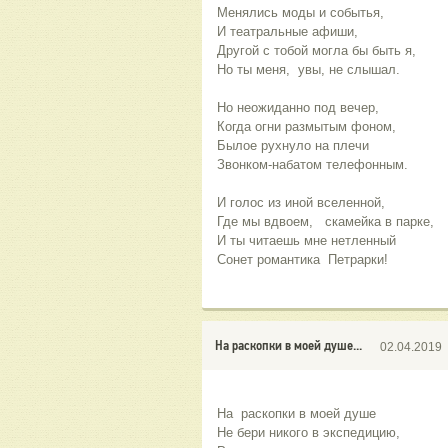
Менялись моды и событья,
И театральные афиши,
Другой с тобой могла бы быть я,
Но ты меня,  увы, не слышал.
Но неожиданно под вечер,
Когда огни размытым фоном,
Былое рухнуло на плечи
Звонком-набатом телефонным.
И голос из иной вселенной,
Где мы вдвоем,   скамейка в парке,
И ты читаешь мне нетленный
Сонет романтика  Петрарки!
На раскопки в моей душе...
02.04.2019
На  раскопки в моей душе 
Не бери никого в экспедицию,