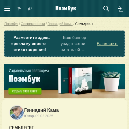
Поэмбук
Современники
Геннадий Кама
Семьдесят
Разместите здесь
Ваш баннер
⭐
рекламу своего
увидят сотни
Разместить
стихотворения!
читателей →
Геннадий Кама
·
Юмор
09.02.2025
СЕМЬДЕСЯТ