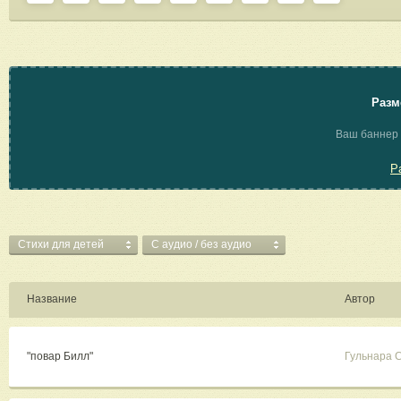
Разм
Ваш баннер 
Р
Стихи для детей
C аудио / без аудио
Название
Автор
"повар Билл"
Гульнара 