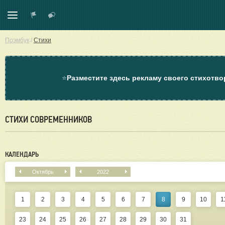
Поэмбук
/
Стихи
⭐
Разместите здесь рекламу своего стихотво
СТИХИ СОВРЕМЕННИКОВ
КАЛЕНДАРЬ
Октябрь
2022
1
2
3
4
5
6
7
8
9
10
1
23
24
25
26
27
28
29
30
31